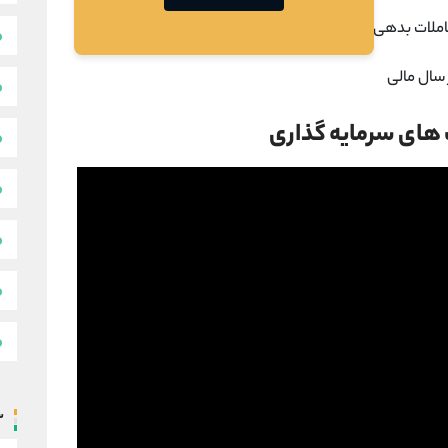
 سال مالی
س