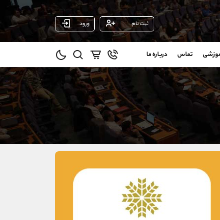
ثبت نام
ورود
پشتیبان فروش
(فائزه تهرانی)
موزشی
تماس
درباره ما
0
موبایل
09101364784
و
واتساپ
شروع گفتگو
@
تلگرام
@Armteam_admin_104
11
داخلی
104
021-22021030
021-22021040
90001030
@alireza.mehrabii
@alirezamehrabi_com
@alirezamehrabi_official