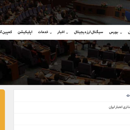
بان فروش
پشتیبان فروش
(محسن یزدی)
(یوسف فرخنده)
ل
بورس
سیگنال ارز دیجیتال
اخبار
خدمات
اپلیکیشن
کمپین آ
09304891085
موبایل
9194198792
شروع گفتگو
واتساپ
شروع گفتگ
@Armteam_admin_103
تلگرام
Armteam_admin_33
103
داخلی
8
ت
اری اعتبار ایران