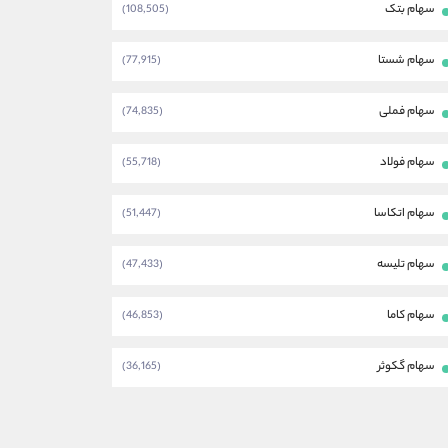
سهام بتک
(108,505)
سهام شستا
(77,915)
سهام فملی
(74,835)
سهام فولاد
(55,718)
سهام اتکاسا
(51,447)
سهام تلیسه
(47,433)
سهام کاما
(46,853)
سهام گکوثر
(36,165)