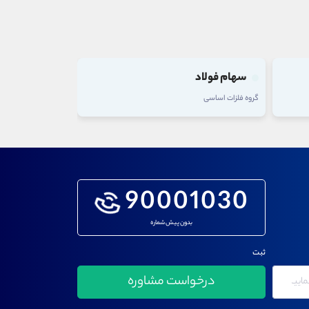
فولاد
سهام فاسمین
اساسی
گروه فلزات اساسی
90001030
بدون پیش شماره
ثبت