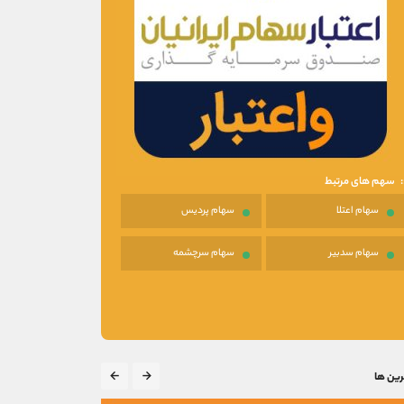
سهم های مرتبط
سهام اعتلا
سهام پردیس
سهام سدبیر
سهام سرچشمه
رین ها