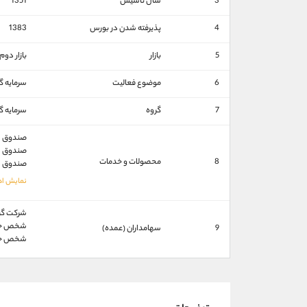
3
سال تاسیس
1351
4
پذیرفته شدن در بورس
1383
5
بازار
بازار دو
6
موضوع فعالیت
سرمایه گ
7
گروه
سرمایه گ
صندوق سرماي
صندوق سرماي
8
محصولات و خدمات
صندوق سرماي
شركت گروه 
شخص حقیقی (
9
سهامداران (عمده)
شخص حقیقی 