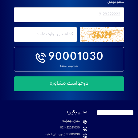
شماره موبایل
90001030
بدون پیش شماره
تماس بگیرید
تهران، زعفرانیه
021-22021030
90001030
(بدون پیش شماره)