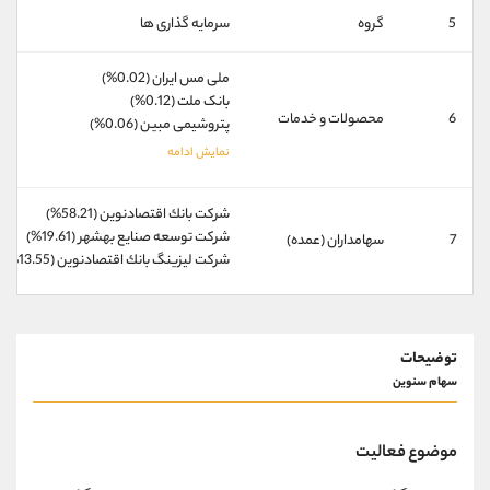
کانال بله
@alirezamehrabi_official
5
گروه
سرمایه گذاری ها
ملی مس ایران (0.02%)
بانک ملت (0.12%)
6
محصولات و خدمات
پتروشیمی مبین (0.06%)
شركت بانك اقتصادنوين (58.21%)
شركت توسعه صنايع بهشهر (19.61%)
7
سهامداران (عمده)
شركت ليزينگ بانك اقتصادنوين (13.55%)
توضیحات
سهام سنوین
موضوع فعالیت