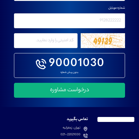
شماره موبایل
90001030
بدون پیش شماره
تماس بگیرید
تهران، زعفرانیه
021-22021030