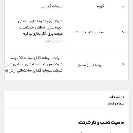
کانال بله
@alirezamehrabi_official
5
گروه
سرمايه گذاريها
شرکتهاي چند رشته اي صنعتي
انبوه سازي، املاک و مستغلات
6
محصولات و خدمات
عرضه برق، گاز، بخاروآب گرم
شركت سرمايه گذاری سليم 32 درصد
شركت.س.ت.سامانه های رايانه ای هوپادهونامي
7
سهامداران (عمده)
شركت سرمايه گذاری ساختمانی ارزش زمان 3 درصد
توضیحات
سهام وگستر
ماهیت کسب و کار شرکت: