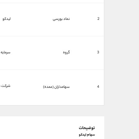
2
نماد بورسی
لیدکو
3
گروه
سرمایه 
شركت سر
4
سهامداران (عمده)
توضیحات
سهام لیدکو