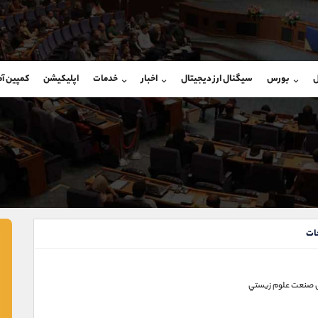
بان فروش
پشتیبان فروش
(محسن یزدی)
(یوسف فرخنده)
ل
بورس
سیگنال ارز دیجیتال
اخبار
خدمات
اپلیکیشن
کمپین آ
09304891085
موبایل
9194198792
شروع گفتگو
واتساپ
شروع گفتگ
@Armteam_admin_103
تلگرام
Armteam_admin_33
103
داخلی
8
ات
صنعت علوم زيستي