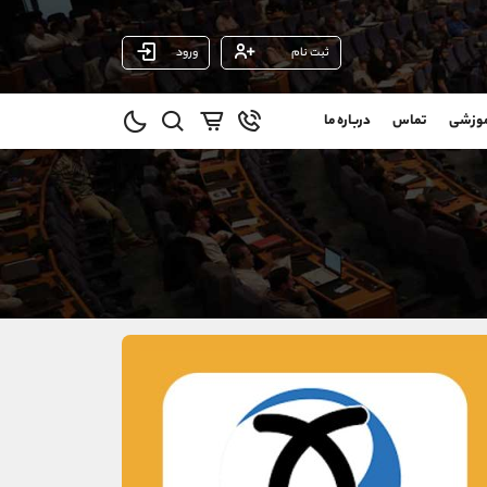
ثبت نام
ورود
پشتیبان فروش
(فائزه تهرانی)
موزشی
تماس
درباره ما
0
موبایل
09101364784
و
واتساپ
شروع گفتگو
@
تلگرام
@Armteam_admin_104
11
داخلی
104
021-22021030
021-22021040
90001030
@alireza.mehrabii
@alirezamehrabi_com
@alirezamehrabi_official