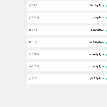
سهام شستا
(77,915)
سهام فملی
(74,835)
سهام فولاد
(55,718)
سهام اتکاسا
(51,447)
سهام تلیسه
(47,433)
سهام کاما
(46,853)
سهام گکوثر
(36,165)