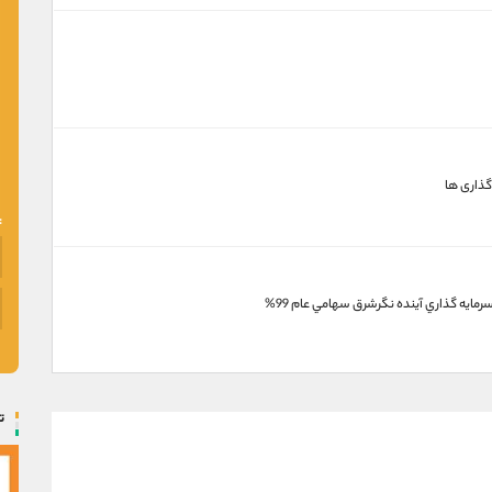
گذاری ها
مايه گذاري آينده نگرشرق سهامي عام 99%
ت