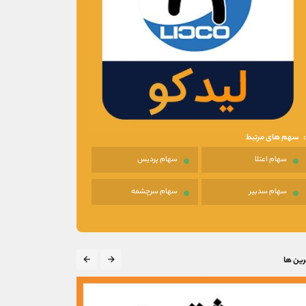
سهم های مرتبط
سهام اعتلا
سهام پردیس
سهام سدبیر
سهام سرچشمه
رین ها