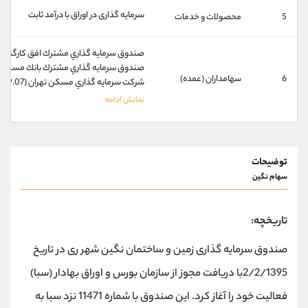
کانال بله
@alirezamehrabi_official
سرمایه گذاری در اوراق با درآمد ثابت
5
محصولات و خدمات
صندوق سرمايه گذاري مشترك افق كارگزاري بانك خا
صندوق سرمايه گذاري مشترك بانك مسكن (19.61%
6
سهامداران (عمده)
شركت سرمايه گذاري مسكن تهران (19.07%)
توضیحات
سهام نگین
تاریخچه:
صندوق سرمایه گذاری زمین و ساختمان نگین شهر ری در تاریخ
2/2/1395با دریافت مجوز از سازمان بورس و اوراق بهادار (سبا)
فعالیت خود را آغاز کرد. این صندوق با شماره 11471 نزد سبا به