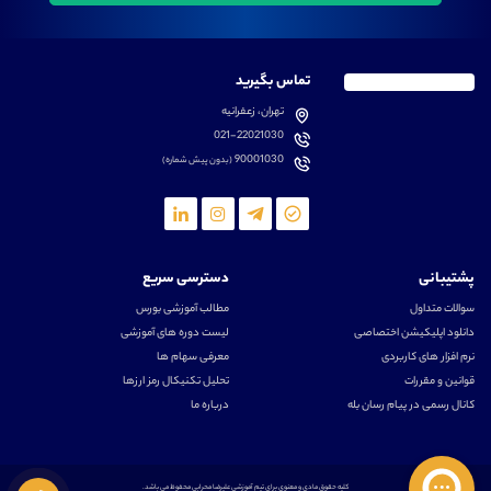
تماس بگیرید
تهران، زعفرانیه
021-22021030
90001030
(بدون پیش شماره)
پشتیبانی
دسترسی سریع
سوالات متداول
مطالب آموزشی بورس
دانلود اپلیکیشن اختصاصی
لیست دوره های آموزشی
نرم افزار های کاربردی
معرفی سهام ها
قوانین و مقررات
تحلیل تکنیکال رمز ارزها
کانال رسمی در پیام رسان بله
درباره ما
کلیه حقوق مادی و معنوی برای تیم آموزشی علیرضا محرابی محفوظ می باشد.