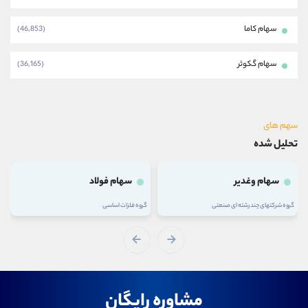
سهام کاما
(46,853)
سهام گکوثر
(36,165)
سهم های
تحلیل شده
سهام وغدیر
سهام فولاد
گروه شرکتهای چند رشته ای صنعتی
گروه فلزات اساسی
مشاوره رایگان