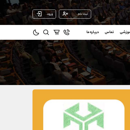
ثبت نام
ورود
پشتیبان فروش
(فائزه تهرانی)
موزشی
تماس
درباره ما
0
موبایل
09101364784
و
واتساپ
شروع گفتگو
@
تلگرام
@Armteam_admin_104
11
داخلی
104
021-22021030
021-22021040
90001030
@alireza.mehrabii
@alirezamehrabi_com
@alirezamehrabi_official