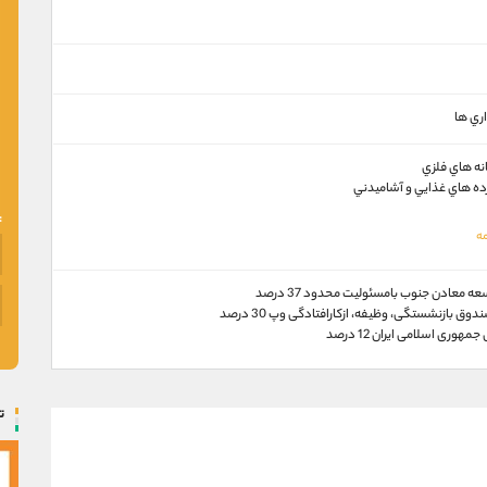
ري ها
نه هاي فلزي
رده هاي غذايي و آشاميدني
 معادن جنوب بامسئوليت محدود 37 درصد
ق بازنشستگی، وظيفه، ازكارافتادگی وپ 30 درصد
مهوری اسلامی ايران 12 درصد
ت