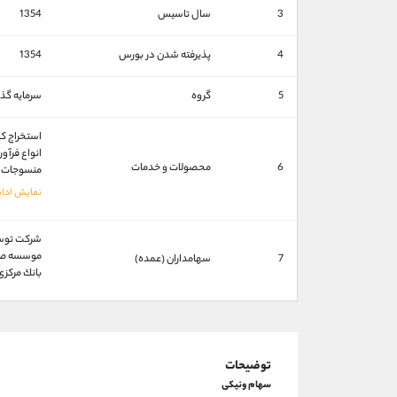
3
سال تاسیس
1354
4
پذیرفته شدن در بورس
1354
5
گروه
سرمايه گذا
استخراج کا
انواع فرآو
6
محصولات و خدمات
منسوجات
شركت توسعه
موسسه صندو
7
سهامداران (عمده)
بانك مركزی ج
توضیحات
سهام ونیکی