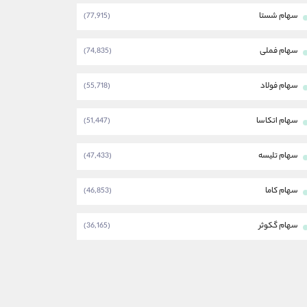
سهام شستا
(77,915)
سهام فملی
(74,835)
سهام فولاد
(55,718)
سهام اتکاسا
(51,447)
سهام تلیسه
(47,433)
سهام کاما
(46,853)
سهام گکوثر
(36,165)