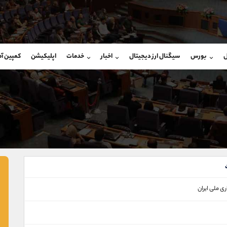
بان فروش
پشتیبان فروش
(ایمان پوراسماعیلی)
(یوسف فرخنده)
ل
بورس
سیگنال ارز دیجیتال
اخبار
خدمات
اپلیکیشن
کمپین آ
09927779040
موبایل
9194198792
شروع گفتگو
واتساپ
شروع گفتگ
@Armteam_admin_por
تلگرام
Armteam_admin_33
107
داخلی
8
ی ملی ‌ايران‌