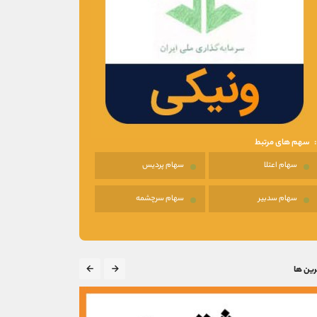
سهم های مرتبط
سهام اعتلا
سهام پردیس
سهام سدبیر
سهام سرچشمه
رین ها