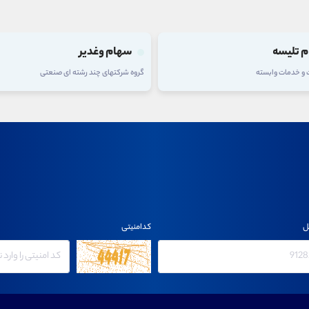
 وغدیر
سهام فولاد
های چند رشته ای صنعتی
گروه فلزات اساسی
ل
کدامنیتی