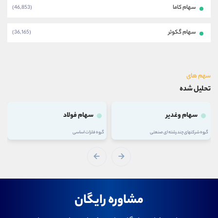
سهام کاما
(46,853)
سهام گکوثر
(36,165)
سهم های
تحلیل شده
سهام وغدیر
سهام فولاد
گروه شرکتهای چند رشته ای صنعتی
گروه فلزات اساسی
مشاوره رایگان