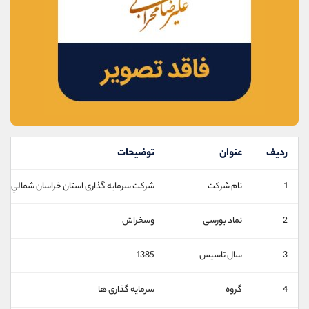
موبایل
09101364784
واتساپ
شروع گفتگو
تلگرام
@Armteam_admin_104
داخلی
104
پشتیبان فروش
(محسن یزدی)
موبایل
09304891085
واتساپ
شروع گفتگو
تلگرام
@Armteam_admin_103
ردیف
عنوان
توضیحات
داخلی
103
1
نام شرکت
شركت سرمایه گذاری استان خراسان شمالي
اطلاعات تماس
(دفتر فروش)
2
نماد بورسی
وسخراش
تلفن
021-22021030
تلفن
021-22021040
3
سال تاسیس
1385
بدون پیش شماره
90001030
اینستاگرام
@alireza.mehrabii
4
گروه
سرمایه گذاری ها
کانال تلگرام
@alirezamehrabi_com