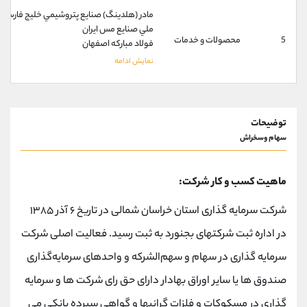
کانال بله
@alirezamehrabi_official
مادر (هلدينگ) صنايع پتروشيمي خليج فارس
ملي صنايع مس ايران
5
محصولات و خدمات
فولاد مبارکه اصفهان
توضیحات
سهام وسخراش
ماهیت کسب و کار شرکت:
شرکت سرمایه گذاری استان خراسان شمالی در تاریخ ۶ آذر ۱۳۸۵
در اداره ثبت شرکتهای بجنورد به ثبت رسید. فعالیت اصلی شرکت
سرمایه گذاری در سهام و سهم‌الشرکه و واحدهای سرمایه‌گذاری
صندوق ها یا سایر اوراق بهادار دارای حق رای شرکت ها و سرمایه
گذاری در مسکوکات و فلزات گرانبها و گواهی سپرده بانکی می