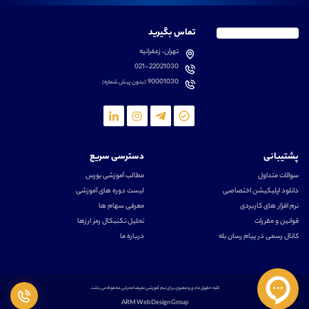
تماس بگیرید
تهران، زعفرانیه
021-22021030
90001030
(بدون پیش شماره)
پشتیبانی
دسترسی سریع
سوالات متداول
مطالب آموزشی بورس
دانلود اپلیکیشن اختصاصی
لیست دوره های آموزشی
نرم افزار های کاربردی
معرفی سهام ها
قوانین و مقررات
تحلیل تکنیکال رمز ارزها
کانال رسمی در پیام رسان بله
درباره ما
کلیه حقوق مادی و معنوی برای تیم آموزشی علیرضا محرابی محفوظ می باشد.
ARM Web Design Group