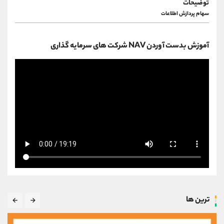
توضیحات
کانال بله
@alirezamehrabi_official
سهام پردازش اطلاعات
آموزش بدست آوردن NAV شرکت های سرمایه گذاری
ترین ها