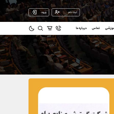
ثبت نام
ورود
پشتیبان فروش
(یوسف فرخنده)
موزشی
تماس
درباره ما
0
موبایل
09194198792
و
واتساپ
شروع گفتگو
@
تلگرام
@Armteam_admin_33
1
داخلی
118
021-22021030
021-22021040
90001030
@alireza.mehrabii
@alirezamehrabi_com
@alirezamehrabi_official