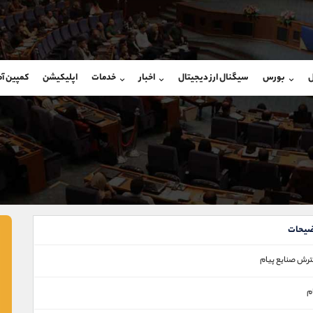
بان فروش
پشتیبان فروش
(محسن یزدی)
(ایمان پوراسماعیلی)
ل
بورس
سیگنال ارز دیجیتال
اخبار
خدمات
اپلیکیشن
کمپین آ
09304891085
موبایل
9927779040
شروع گفتگو
واتساپ
شروع گفتگ
@Armteam_admin_103
تلگرام
Armteam_admin_por
103
داخلی
07
یحات
رش صنايع پيام
م