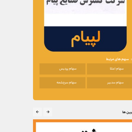
سهم های مرتبط
سهام اعتلا
سهام پردیس
سهام سدبیر
سهام سرچشمه
رین ها