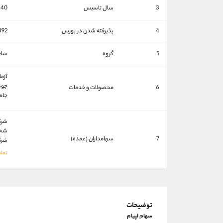
3
سال تاسیس
340
4
پذیرفته شدن در بورس
392
5
گروه
ساخ
آزمایش
جوشکا
6
محصولات و خدمات
جام ج
شرکت
شخص
7
سهامداران (عمده)
شرکت
توضیحات
سهام لپیام