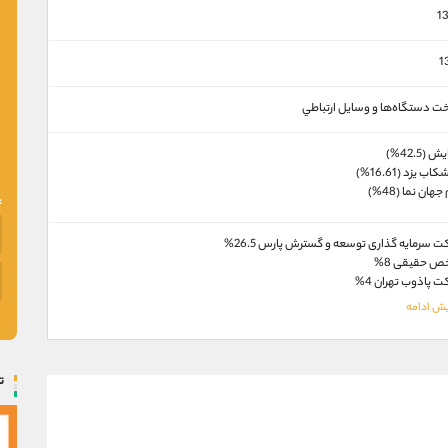
1
1
ت دستگاه‌ها و وسايل ارتباطي
 (42.5%)
ب یزد (16.61%)
هان نما (48%)
 سرمایه گذاری توسعه و گسترش پارس 26.5%
 حقیقی 8%
 پاذوب تهران 4%
ت