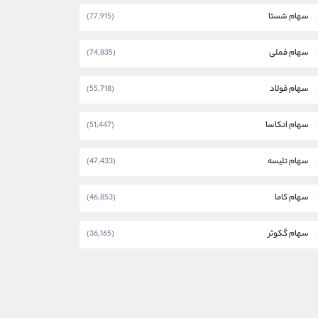
سهام شستا
(77,915)
سهام فملی
(74,835)
سهام فولاد
(55,718)
سهام اتکاسا
(51,447)
سهام تلیسه
(47,433)
سهام کاما
(46,853)
سهام گکوثر
(36,165)