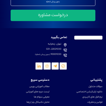
بدون پیش شماره
تماس بگیرید
تهران، زعفرانیه
021-22021030
90001030
(بدون پیش شماره)
پشتیبانی
دسترسی سریع
سوالات متداول
مطالب آموزشی بورس
دانلود اپلیکیشن اختصاصی
لیست دوره های آموزشی
نرم افزار های کاربردی
معرفی سهام ها
قوانین و مقررات
تحلیل تکنیکال رمز ارزها