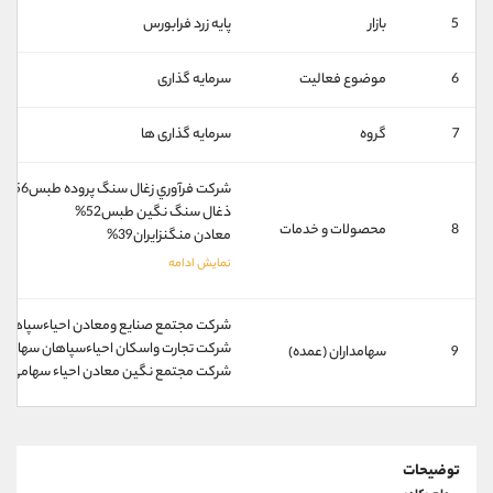
کانال بله
@alirezamehrabi_official
5
بازار
پایه زرد فرابورس
6
موضوع فعالیت
سرمایه گذاری
7
گروه
سرمایه گذاری ها
شرکت فرآوري زغال سنگ پروده طبس56%
ذغال سنگ نگين طبس52%
8
محصولات و خدمات
معادن منگنزايران39%
شركت مجتمع صنايع ومعادن احياءسپاهان سه
شركت تجارت واسكان احياءسپاهان سهامي خ
9
سهامداران (عمده)
شركت مجتمع نگين معادن احياء سهامي خاص
توضیحات