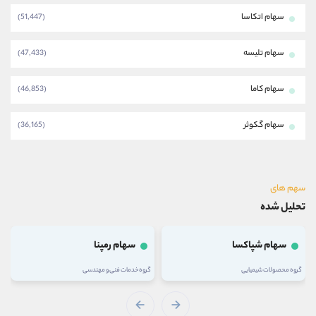
سهام اتکاسا
(51,447)
سهام تلیسه
(47,433)
سهام کاما
(46,853)
سهام گکوثر
(36,165)
سهم های
تحلیل شده
سهام شپاکسا
سهام رمپنا
گروه محصولات شیمیایی
گروه خدمات فنی و مهندسی