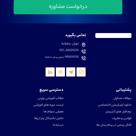
تماس بگیرید
تهران، زعفرانیه
021-22021030
90001030
(بدون پیش شماره)
پشتیبانی
دسترسی سریع
سوالات متداول
مطالب آموزشی بورس
دانلود اپلیکیشن اختصاصی
لیست دوره های آموزشی
نرم افزار های کاربردی
معرفی سهام ها
قوانین و مقررات
تحلیل تکنیکال رمز ارزها
کانال رسمی در پیام رسان بله
درباره ما