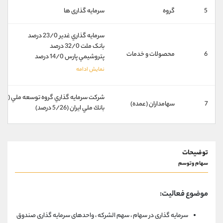
کانال بله
@alirezamehrabi_official
5
گروه
سرمایه گذاری ها
سرمايه گذاري غدير 23/0 درصد
بانک ملت 32/0 درصد
6
محصولات و خدمات
پتروشيمي پارس 14/0 درصد
شركت سرمايه گذاري گروه توسعه ملي (59 درصد)
7
سهامداران (عمده)
بانك ملي ايران (5/26 درصد)
توضیحات
سهام وتوسم
موضوع فعالیت:
سرمایه گذاری در سهام ، سهم الشرکه ، واحدهای سرمایه گذاری صندوق