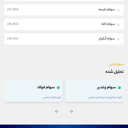
سهام تلیسه
(47,433)
سهام کاما
(46,853)
سهام گکوثر
(36,165)
سهم های
تحلیل شده
سهام وغدیر
سهام فولاد
گروه شرکتهای چند رشته ای صنعتی
گروه فلزات اساسی