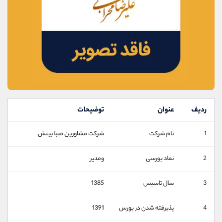
موبایل
09927779040
واتساپ
شروع گفتگو
تلگرام
@Armteam_admin_por
داخلی
107
پشتیبان فروش
(فائزه تهرانی)
موبایل
09101364784
واتساپ
شروع گفتگو
تلگرام
@Armteam_admin_104
ردیف
عنوان
توضیحات
داخلی
104
1
نام شرکت
شرکت مشاورین صبا بینش
اطلاعات تماس
(دفتر فروش)
2
نماد بورسی
ومدیر
تلفن
021-22021030
تلفن
021-22021040
3
سال تاسیس
1385
بدون پیش شماره
90001030
اینستاگرام
@alireza.mehrabii
4
پذیرفته شدن در بورس
1391
کانال تلگرام
@alirezamehrabi_com