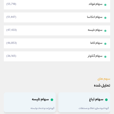
سهام فولاد
(55,718)
سهام اتکاسا
(51,447)
سهام تلیسه
(47,433)
سهام کاما
(46,853)
سهام گکوثر
(36,165)
سهم های
تحلیل شده
سهام ثباغ
سهام تلیسه
گروه انبوه سازی، املاک و مستغلات
گروه زراعت و خدمات وابسته