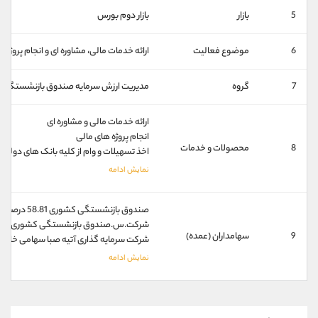
کانال بله
@alirezamehrabi_official
5
بازار
بازار دوم بورس
6
موضوع فعالیت
ارائه خدمات مالی، مشاوره ای و انجام پروژ
7
گروه
مدیریت ارزش سرمایه صندوق بازنشستگی 
ارائه خدمات مالی و مشاوره ای
انجام پروژه های مالی
8
محصولات و خدمات
اخذ تسهیلات و وام از کلیه بانک های دول
صندوق بازنشستگی کشوری 58.81 درصد
شرکت.س.صندوق بازنشستگی کشوری سهامی عام 37
9
سهامداران (عمده)
شرکت سرمایه گذاری آتیه صبا سهامی خاص 8.89 درصد