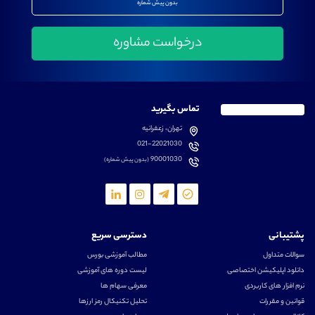
بدون پیش شماره
تماس بگیرید
تهران، زعفرانیه
021-22021030
90001030
(بدون پیش شماره)
پشتیبانی
دسترسی سریع
سوالات متداول
مطالب آموزشی بورس
دانلود اپلیکیشن اختصاصی
لیست دوره های آموزشی
نرم افزار های کاربردی
معرفی سهام ها
قوانین و مقررات
تحلیل تکنیکال رمز ارزها