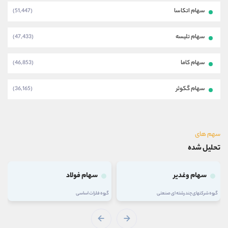
سهام اتکاسا
(51,447)
سهام تلیسه
(47,433)
سهام کاما
(46,853)
سهام گکوثر
(36,165)
سهم های
تحلیل شده
سهام وغدیر
سهام فولاد
گروه شرکتهای چند رشته ای صنعتی
گروه فلزات اساسی