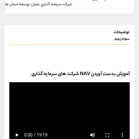
کانال بله
@alirezamehrabi_official
شركت سرمايه گذاري عمران توسعه استان هرمزگان (1 د
توضیحات
سهام زعیم
آموزش بدست آوردن NAV شرکت های سرمایه گذاری