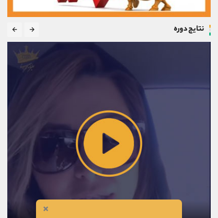
نتایج دوره
×