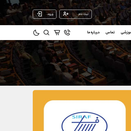
ثبت نام
ورود
پشتیبان فروش
(فائزه تهرانی)
موزشی
تماس
درباره ما
0
موبایل
09101364784
و
واتساپ
شروع گفتگو
@
تلگرام
@Armteam_admin_104
1
داخلی
104
021-22021030
021-22021040
90001030
@alireza.mehrabii
@alirezamehrabi_com
@alirezamehrabi_official