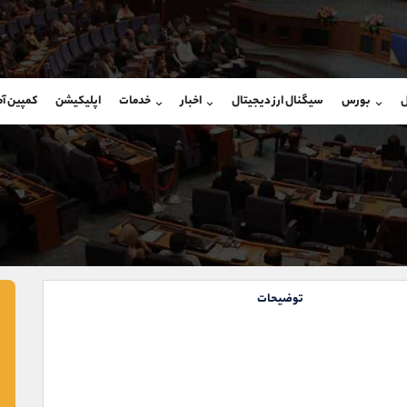
بان فروش
پشتیبان فروش
(یوسف فرخنده)
(محسن یزدی)
ل
بورس
سیگنال ارز دیجیتال
اخبار
خدمات
اپلیکیشن
کمپین آ
09194198792
موبایل
9304891085
شروع گفتگو
واتساپ
شروع گفتگ
@Armteam_admin_33
تلگرام
Armteam_admin_103
118
داخلی
03
توضیحات