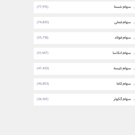
سهام شستا
(77,915)
سهام فملی
(74,835)
سهام فولاد
(55,718)
سهام اتکاسا
(51,447)
سهام تلیسه
(47,433)
سهام کاما
(46,853)
سهام گکوثر
(36,165)