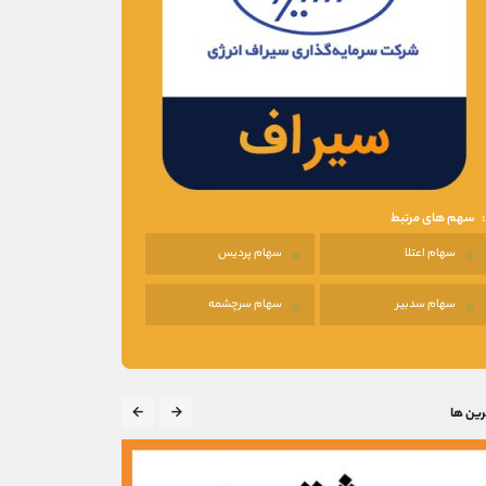
سهم های مرتبط
سهام اعتلا
سهام پردیس
سهام سدبیر
سهام سرچشمه
رین ها