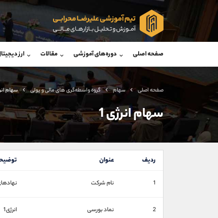
پشتیبان فروش
پشتی
(یوسف فرخنده)
صفحه اصلی
دوره‌های آموزشی
مقالات
ارز دیجیتا
موبایل
09194198792
موبایل
واتساپ
شروع گفتگو
واتساپ
تلگرام
@Armteam_admin_33
تلگرام
صفحه اصلی
سهام
گروه واسطه‌گری های مالی و پولی
سهام انرژ
داخلی
118
داخلی
سهام انرژی 1
اطلاعات تماس
(دفتر فروش)
تلفن
تلفن
ردیف
عنوان
توضیح
بدون پیش شماره
اینستاگرام
1
نام شرکت
نهادهای
کانال تلگرام
کانال بله
2
نماد بورسی
انرژی1