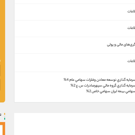
اعات
اعات
ری‌های مالی و پولی
اعات
مايه گذاري توسعه معادن وفلزات سهامي عام 4%
مايه گذاري گروه مالي سپهرصادرات س.ع 2%
امي بيمه ايران سهامي خاص 2%
ت