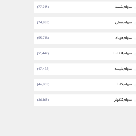
سهام شستا
(77,915)
سهام فملی
(74,835)
سهام فولاد
(55,718)
سهام اتکاسا
(51,447)
سهام تلیسه
(47,433)
سهام کاما
(46,853)
سهام گکوثر
(36,165)