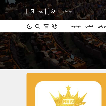
ثبت نام
ورود
پشتیبان فروش
(محسن یزدی)
موزشی
تماس
درباره ما
0
موبایل
09304891085
و
واتساپ
شروع گفتگو
@
تلگرام
@Armteam_admin_103
1
داخلی
103
021-22021030
021-22021040
90001030
@alireza.mehrabii
@alirezamehrabi_com
@alirezamehrabi_official