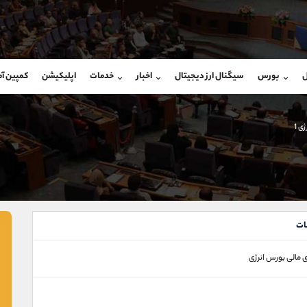
بان فروش
پشتیبان فروش
(فائزه تهرانی)
(ایمان پوراسماعیلی)
ل
بورس
سیگنال ارز دیجیتال
اخبار
خدمات
اپلیکیشن
کمپین آ
09101364784
موبایل
9927779040
شروع گفتگو
واتساپ
شروع گفتگ
@Armteam_admin_104
تلگرام
Armteam_admin_por
ی 1
104
داخلی
07
ات
 مالی بورس انرژی