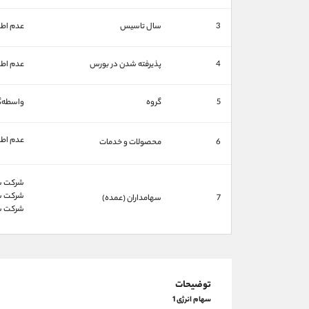
3
سال تاسیس
عدم اطل
4
پذیرفته شدن در بورس
عدم اطل
5
گروه
واسطه‌گ
عدم اطل
6
محصولات و خدمات
شركت سر
شركت سر
7
سهامداران (عمده)
شركت سه
توضیحات
سهام انرژی 1