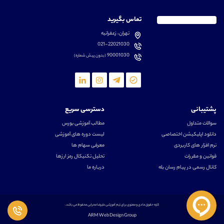
تماس بگیرید
تهران، زعفرانیه
021-22021030
90001030
(بدون پیش شماره)
پشتیبانی
دسترسی سریع
سوالات متداول
مطالب آموزشی بورس
دانلود اپلیکیشن اختصاصی
لیست دوره های آموزشی
نرم افزار های کاربردی
معرفی سهام ها
قوانین و مقررات
تحلیل تکنیکال رمز ارزها
کانال رسمی در پیام رسان بله
درباره ما
کلیه حقوق مادی و معنوی برای تیم آموزشی علیرضا محرابی محفوظ می باشد.
ARM Web Design Group