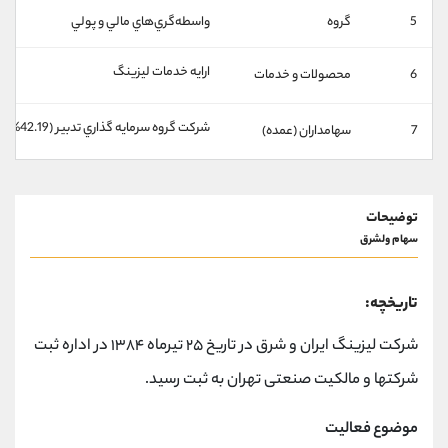
کانال بله
@alirezamehrabi_official
5
گروه
واسطه‌گري‌هاي مالي و پولي
ارایه خدمات لیزینگ
6
محصولات و خدمات
شركت گروه سرمايه گذاري تدبير (42.19%)
7
سهامداران (عمده)
توضیحات
سهام ولشرق
تاریخچه:
شرکت لیزینگ ایران و شرق در تاریخ ۲۵ تیرماه ۱۳۸۴ در اداره ثبت
شرکتها و مالکیت صنعتی تهران به ثبت رسید.
موضوع فعالیت