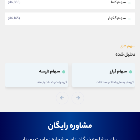
سهام کاما
(46,853)
سهام گکوثر
(36,165)
سهم های
تحلیل شده
سهام ثباغ
سهام تلیسه
گروه انبوه سازی، املاک و مستغلات
گروه زراعت و خدمات وابسته
مشاوره رایگان