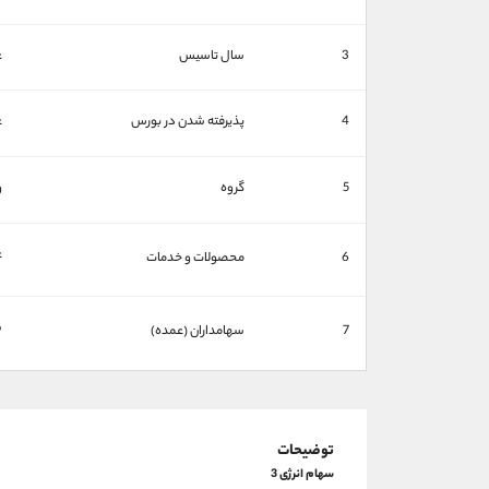
3
سال تاسیس
ع
4
پذیرفته شدن در بورس
ع
5
گروه
و
ع
6
محصولات و خدمات
ش
7
سهامداران (عمده)
توضیحات
سهام انرژی 3