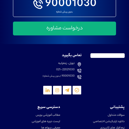
90001030
بدون پیش شماره
تماس بگیرید
تهران، زعفرانیه
021-22021030
90001030
(بدون پیش شماره)
پشتیبانی
دسترسی سریع
سوالات متداول
مطالب آموزشی بورس
دانلود اپلیکیشن اختصاصی
لیست دوره های آموزشی
نرم افزار های کاربردی
معرفی سهام ها