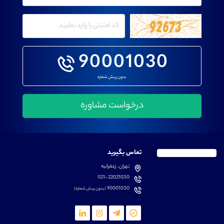
90001030
بدون پیش شماره
تماس بگیرید
تهران، زعفرانیه
021-22021030
90001030
(بدون پیش شماره)