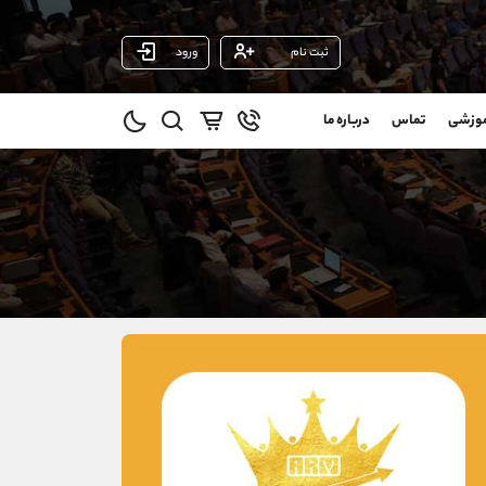
ثبت نام
ورود
پشتیبان فروش
(یوسف فرخنده)
موزشی
تماس
درباره ما
0
موبایل
09194198792
و
واتساپ
شروع گفتگو
@
تلگرام
@Armteam_admin_33
1
داخلی
118
021-22021030
021-22021040
90001030
@alireza.mehrabii
@alirezamehrabi_com
@alirezamehrabi_official