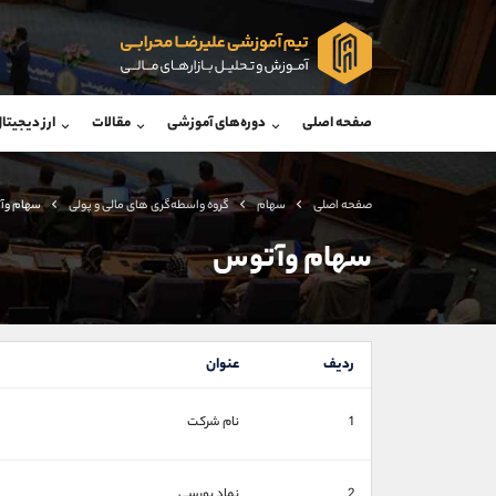
پشتیبان فروش
پشتی
(محسن یزدی)
صفحه اصلی
دوره‌های آموزشی
مقالات
ارز دیجیتا
موبایل
09304891085
موبایل
واتساپ
شروع گفتگو
واتساپ
تلگرام
@Armteam_admin_103
تلگرام
صفحه اصلی
سهام
گروه واسطه‌گری های مالی و پولی
سهام وآ
داخلی
103
داخلی
سهام وآتوس
اطلاعات تماس
(دفتر فروش)
تلفن
تلفن
ردیف
عنوان
بدون پیش شماره
اینستاگرام
1
نام شرکت
کانال تلگرام
کانال بله
2
نماد بورسی