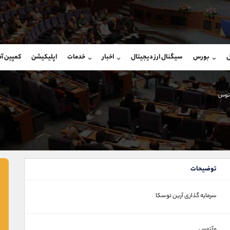
بان فروش
پشتیبان فروش
(ایمان پوراسماعیلی)
(فائزه تهرانی)
ل
بورس
سیگنال ارز دیجیتال
اخبار
خدمات
اپلیکیشن
کمپین آ
09927779040
موبایل
9101364784
شروع گفتگو
واتساپ
شروع گفتگ
@Armteam_admin_por
تلگرام
Armteam_admin_104
توس
107
داخلی
04
توضیحات
سرمایه گذاری آرين توسكا
وآتوس