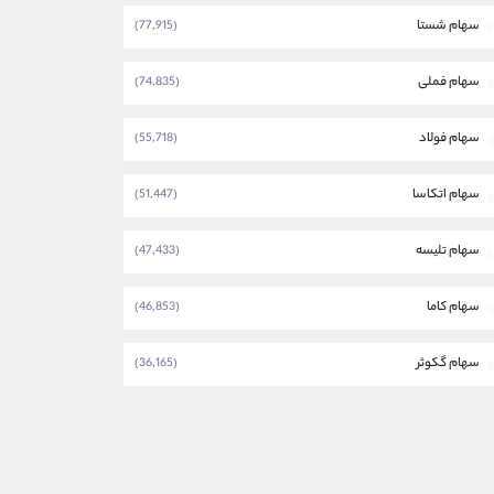
سهام شستا
(77,915)
سهام فملی
(74,835)
سهام فولاد
(55,718)
سهام اتکاسا
(51,447)
سهام تلیسه
(47,433)
سهام کاما
(46,853)
سهام گکوثر
(36,165)