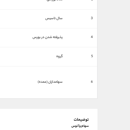
3
سال تاسیس
4
پذیرفته شدن در بورس
5
گروه
6
سهامداران (عمده)
توضیحات
سهام وآتوس