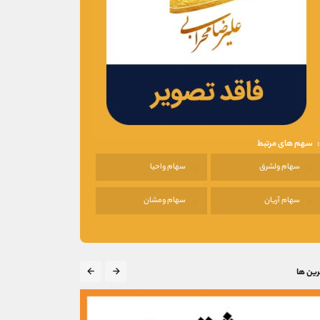
سهم های مرتبط
سهام ولشرق
سهام واحیا
سهام آریان
سهام ومشان
رین ها