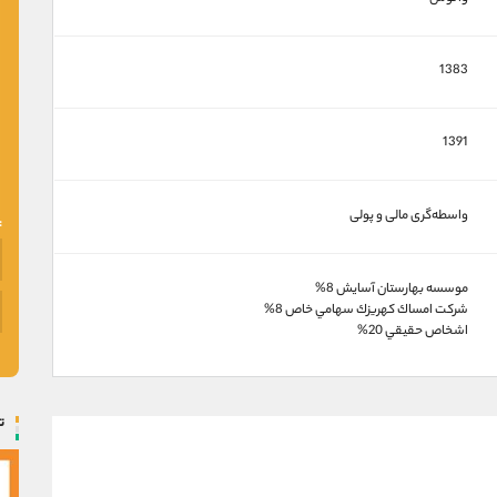
1383
1391
واسطه‌گری مالی و پولی
موسسه بهارستان آسايش 8%
شركت امساك كهريزك سهامي خاص 8%
اشخاص حقيقي 20%
ت