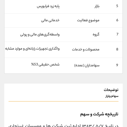
کانال بله
@alirezamehrabi_official
5
بازار
پایه زرد فرابورس
6
موضوع فعالیت
خدماتی مالی
7
گروه
واسطه‌گری‌های مالی و پولی
واگذاری تجهیزات رایانه‌ای و موارد مشابه ، خر
8
محصولات و خدمات
شخص حقیقی 53%
9
سهامداران (عمده)
توضیحات
سهام ولراز
تاریخچه شرکت و سهم
در تاریخ ۵/۷ /۱۳۸۳ اداره ثبت شرکت ها و موسسات غیرتجاری