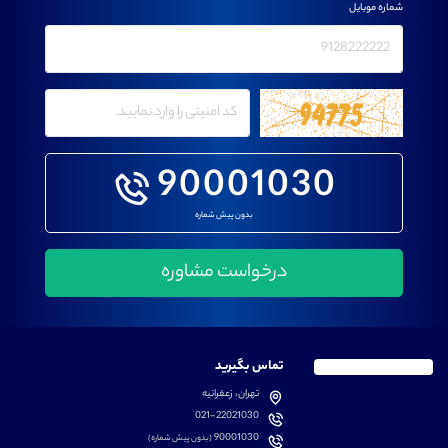
شماره موبایل
90001030
بدون پیش شماره
تماس بگیرید
تهران، زعفرانیه
021-22021030
90001030
(بدون پیش شماره)