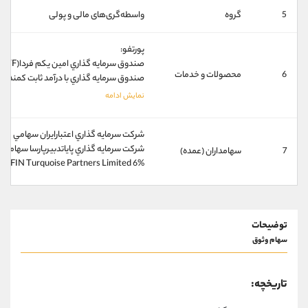
کانال بله
@alirezamehrabi_official
5
گروه
واسطه‌گری‌های مالی و پولی
پورتفو:
صندوق سرمايه گذاري امين يکم فردا(ETF)
6
محصولات و خدمات
صندوق سرمايه گذاري با درآمد ثابت کمند(ETF)
شركت سرمايه گذاري اعتبارايران سهامي عام 22%
شركت سرمايه گذاري پاياتدبيرپارسا سهامي خ
7
سهامداران (عمده)
FIN Turquoise Partners Limited 6%
توضیحات
سهام وثوق
تاریخچه: