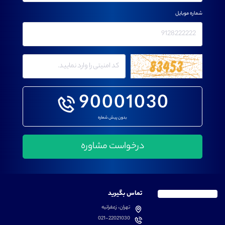
شماره موبایل
90001030
بدون پیش شماره
تماس بگیرید
تهران، زعفرانیه
021-22021030