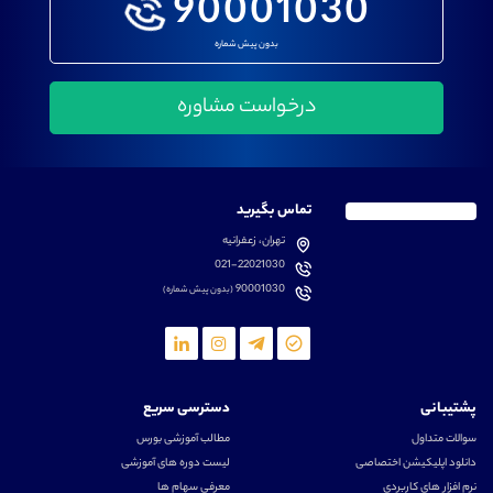
90001030
بدون پیش شماره
تماس بگیرید
تهران، زعفرانیه
021-22021030
90001030
(بدون پیش شماره)
پشتیبانی
دسترسی سریع
سوالات متداول
مطالب آموزشی بورس
دانلود اپلیکیشن اختصاصی
لیست دوره های آموزشی
نرم افزار های کاربردی
معرفی سهام ها