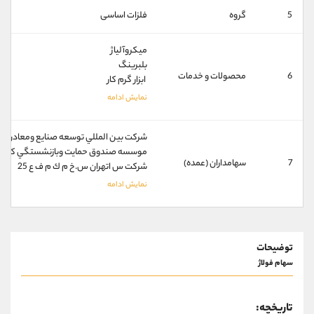
کانال بله
@alirezamehrabi_official
5
گروه
فلزات اساسی
میکروآلیاژ
بلبرینگ
6
محصولات و خدمات
ابزار گرم کار
شركت بين المللي توسعه صنايع ومعادن غدير
موسسه صندوق حمايت وبازنشستگي كارك.فول
7
سهامداران (عمده)
شركت س اتهران س.خ م ك م ف ع 25
توضیحات
سهام فولاژ
تاریخچه: