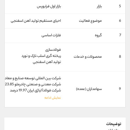
کانال بله
@alirezamehrabi_official
5
بازار
بازار اول فرابورس
6
موضوع فعالیت
احیای مستقیم تولید آهن اسفنجی
7
گروه
فلزات اساسی
فولادسازی
ریخته گری اسلب نازک و نورد
8
محصولات و خدمات
تولید آهن اسفنجی
شرکت بین المللی توسعه صنایع و معادن غدیر 35.92 
شرکت معدنی و صنعتی چادرملو 23.85 درصد
9
سهامداران (عمده)
شرکت فولادآلیاژی ایران 19.97 درصد
توضیحات