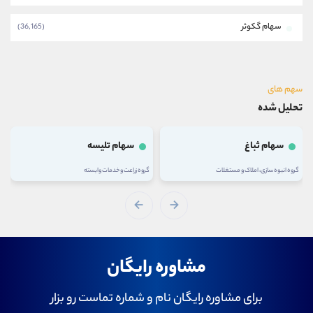
سهام گکوثر
(36,165)
سهم های
تحلیل شده
سهام ثباغ
سهام تلیسه
گروه انبوه سازی، املاک و مستغلات
گروه زراعت و خدمات وابسته
مشاوره رایگان
برای مشاوره رایگان نام و شماره تماست رو بزار