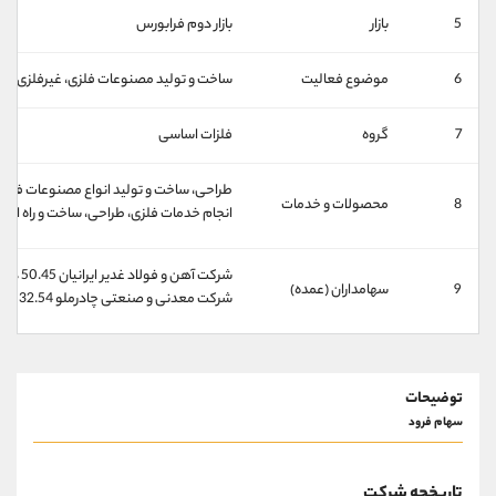
کانال بله
@alirezamehrabi_official
5
بازار
بازار دوم فرابورس
6
موضوع فعالیت
ساخت و تولید مصنوعات فلزی، غیرفلزی و ف
7
گروه
فلزات اساسی
طراحی، ساخت و تولید انواع مصنوعات فلزی،
8
محصولات و خدمات
انجام خدمات فلزی، طراحی، ساخت و راه انداز
شرکت آهن و فولاد غدیر ایرانیان 50.45 درصد
9
سهامداران (عمده)
شرکت معدنی و صنعتی چادرملو 32.54 درصد
توضیحات
سهام فرود
تاریخچه شرکت