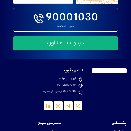
90001030
بدون پیش شماره
تماس بگیرید
تهران، زعفرانیه
021-22021030
90001030
(بدون پیش شماره)
پشتیبانی
دسترسی سریع