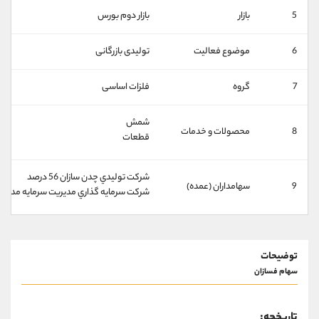
کانال بله
@alirezamehrabi_official
5
بازار
بازار دوم بورس
6
موضوع فعالیت
تولیدی بازرگانی
7
گروه
فلزات اساسی
شمش
8
محصولات و خدمات
قطعات
شركت توليدي چدن سازان 56 درصد
9
سهامداران (عمده)
شركت سرمايه گذاري مديريت سرمايه مدار 1 درصد
توضیحات
سهام فسازان
تاریخچه: