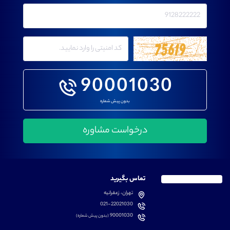
90001030
بدون پیش شماره
تماس بگیرید
تهران، زعفرانیه
021-22021030
90001030
(بدون پیش شماره)