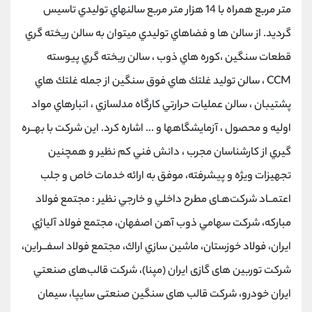
متر مربع همراه با 14 هزار متر مربع سالنهاي توليدي تاسيس
گرديد. از سالن ها و فضاهاي توليدي ميتوان به سالن ريخته گري
قطعات سنگين ،‌كوره هاي ذوب ، سالن ريخته گري پيوسته
CCM ، سالن توليد غلتك هاي فوق سنگين از جمله غلتك هاي
پشتيبان ، ‌سالن عمليات حرارتي كارگاه مدلسازي ،‌ انبارهاي مواد
اوليه و محصول ، ‌آزمايشگاهها و ... اشاره كرد. اين شركت با بهــره
گيري از كارشناسان مجرب ، دانش فني كم نظير و همچنين
تجهيزات ويژه و پيشرفته، ‌موفق به ارائه خدمات خاص و جلب
اعتمــاد شركت‌هـای مطرح داخلي و خارجي نظير : مجتمع فولاد
مباركه،‌ شركت سهامي ذوب آهن اصفهان،‌ مجتمع فولاد آلياژي
ايران، فولاد خوزستان، ماشين سازي اراك، مجتمع فولاد اسفــراين،
شركت توربين های گازی ايران (مپنا)، شركت قالب‌های صنعتي
ايران خودرو، شركت قالب های سنگين صنعتی سايپا، سيمان