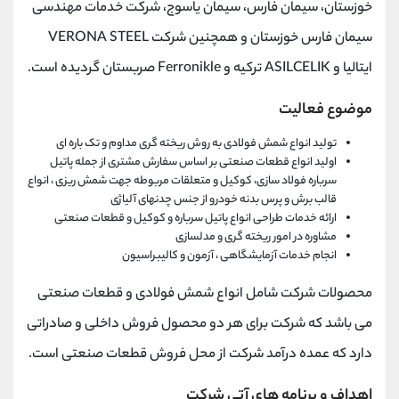
خوزستان، سيمان فارس، سيمان ياسوج، شركت خدمات مهندسی
سيمان فارس خوزستان و همچنين شركت VERONA STEEL
ايتاليا و ASILCELIK تركيه و Ferronikle صربستان گرديده است.
موضوع فعالیت
تولید انواع شمش فولادی به روش ریخته گری مداوم و تک باره ای
اولید انواع قطعات صنعتی بر اساس سفارش مشتری از جمله پاتیل
سرباره فولاد سازی، کوکیل و متعلقات مربوطه جهت شمش ریزی ، انواع
قالب برش و پرس بدنه خودرو از جنس چدنهای آلیاژی
ارائه خدمات طراحی انواع پاتیل سرباره و کوکیل و قطعات صنعتی
مشاوره در امور ریخته گری و مدلسازی
انجام خدمات آزمایشگاهی ، آزمون و کالیبراسیون
محصولات شرکت شامل انواع شمش فولادی و قطعات صنعتی
می باشد که شرکت برای هر دو محصول فروش داخلی و صادراتی
دارد که عمده درآمد شرکت از محل فروش قطعات صنعتی است.
اهداف و برنامه های آتی شرکت