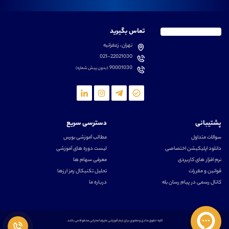
تماس بگیرید
تهران، زعفرانیه
021-22021030
90001030
(بدون پیش شماره)
پشتیبانی
دسترسی سریع
سوالات متداول
مطالب آموزشی بورس
دانلود اپلیکیشن اختصاصی
لیست دوره های آموزشی
نرم افزار های کاربردی
معرفی سهام ها
قوانین و مقررات
تحلیل تکنیکال رمز ارزها
کانال رسمی در پیام رسان بله
درباره ما
کلیه حقوق مادی و معنوی برای تیم آموزشی علیرضا محرابی محفوظ می باشد.