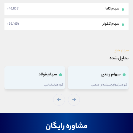
سهام کاما
(46,853)
سهام گکوثر
(36,165)
سهم های
تحلیل شده
سهام وغدیر
سهام فولاد
گروه شرکتهای چند رشته ای صنعتی
گروه فلزات اساسی
مشاوره رایگان