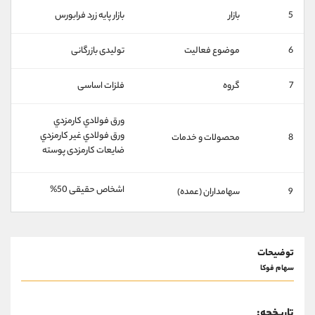
کانال بله
@alirezamehrabi_official
5
بازار
بازار پايه زرد فرابورس
6
موضوع فعالیت
تولیدی بازرگانی
7
گروه
فلزات اساسی
ورق فولادي کارمزدي
ورق فولادي غير کارمزدي
8
محصولات و خدمات
ضايعات کارمزدی پوسته
اشخاص حقیقی 50%
9
سهامداران (عمده)
توضیحات
سهام فوکا
تاریخچه: