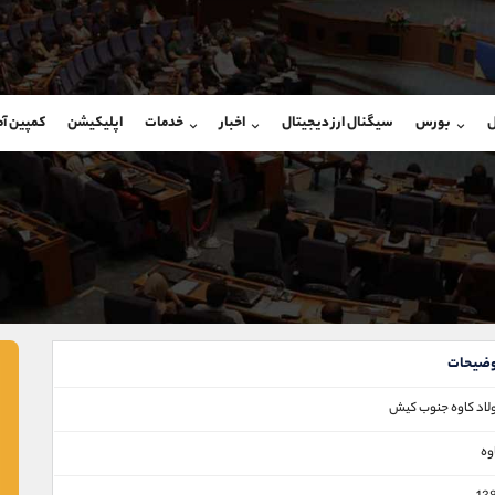
بان فروش
پشتیبان فروش
(فائزه تهرانی)
(محسن یزدی)
ل
بورس
سیگنال ارز دیجیتال
اخبار
خدمات
اپلیکیشن
کمپین آ
09101364784
موبایل
9304891085
شروع گفتگو
واتساپ
شروع گفتگ
@Armteam_admin_104
تلگرام
Armteam_admin_103
104
داخلی
03
ضیحات
لاد کاوه جنوب کیش
وه