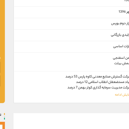
13
1396
زار دوم بورس
لیدی بازرگانی
زات اساسی
ن اسفنجی
ش بیلت
کت گسترش صنایع معدنی کاوه پارس 53 درصد
یاد مستضعفان انقلاب اسلامی 12 درصد
کت مدیریت سرمایه گذاری کوثر بهمن 7 درصد
ت