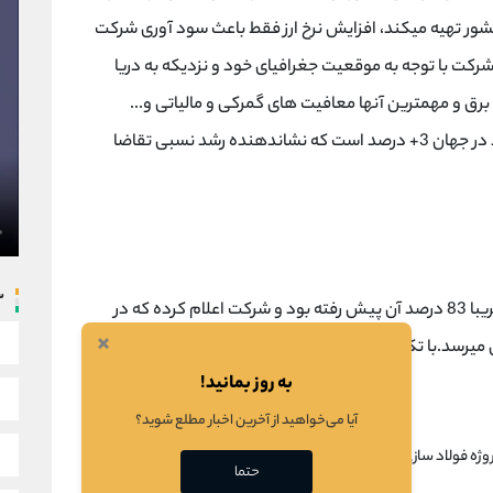
 کشور تهیه میکند، افزایش نرخ ارز فقط باعث سود آوری شرکت
رکت با توجه به موقعیت جغرافیای خود و نزدیکه به دریا
رق و مهمترین آنها معافیت های گمرکی و مالیاتی و...
پتانسیل سود دهی بالا را دارد. میانگین تولید فولاد در جهان 3+ درصد است که نشاندهنده رشد نسبی تقاضا
س
این پروژه در سال 92 شروع شد و تا پایان سال 98 تقریبا 83 درصد آن پیش رفته بود و شرکت اعلام کرده که در
×
هر ماه سال 99 به بهره برداری میرسد.با تکمیل این پروژه ظرفیت تولید شرکت حدودا
به روز بمانید!
آیا می‌خواهید از آخرین اخبار مطلع شوید؟
وژه فولاد سازی فاز دو
حتما