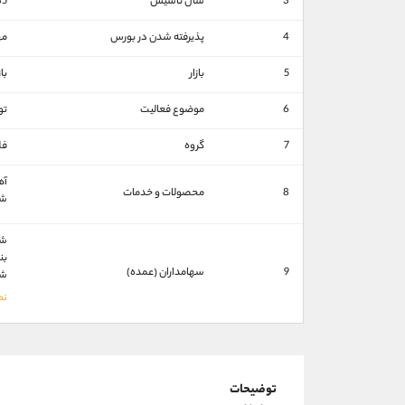
3
سال تاسیس
85
4
پذیرفته شدن در بورس
مهر 
5
بازار
با
6
موضوع فعالیت
تو
7
گروه
فل
آه
8
محصولات و خدمات
شم
شر
بن
9
سهامداران (عمده)
شر
توضیحات