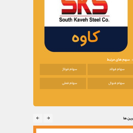
سهم های مرتبط
سهام فولاد
سهام فولاژ
سهام فنوال
سهام فملی
رین ها