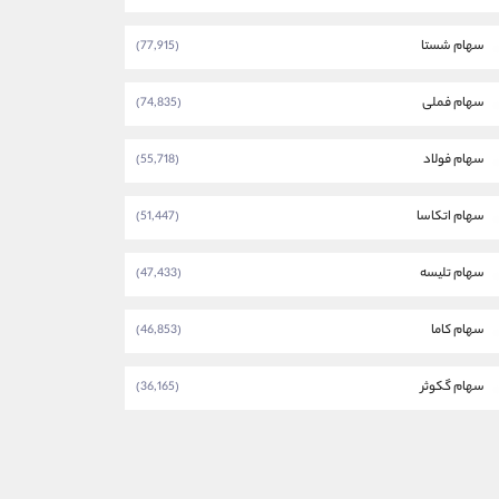
سهام شستا
(77,915)
سهام فملی
(74,835)
سهام فولاد
(55,718)
سهام اتکاسا
(51,447)
سهام تلیسه
(47,433)
سهام کاما
(46,853)
سهام گکوثر
(36,165)