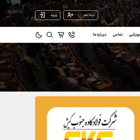
ثبت نام
ورود
پشتیبان فروش
(ایمان پوراسماعیلی)
موزشی
تماس
درباره ما
0
موبایل
09927779040
و
واتساپ
شروع گفتگو
@
تلگرام
@Armteam_admin_por
1
داخلی
107
021-22021030
021-22021040
90001030
@alireza.mehrabii
@alirezamehrabi_com
@alirezamehrabi_official