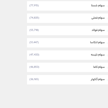
سهام شستا
(77,915)
سهام فملی
(74,835)
سهام فولاد
(55,718)
سهام اتکاسا
(51,447)
سهام تلیسه
(47,433)
سهام کاما
(46,853)
سهام گکوثر
(36,165)