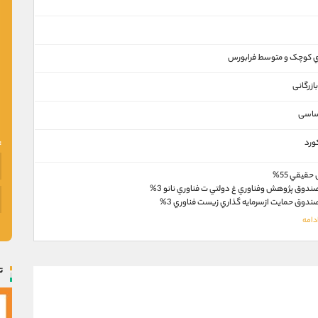
 کوچک و متوسط فرابورس
ازرگانی
ساسی
ورد
قيقي 55%
دوق پژوهش وفناوري غ دولتي ت فناوري نانو 3%
دوق حمايت ازسرمايه گذاري زيست فناوري 3%
ت