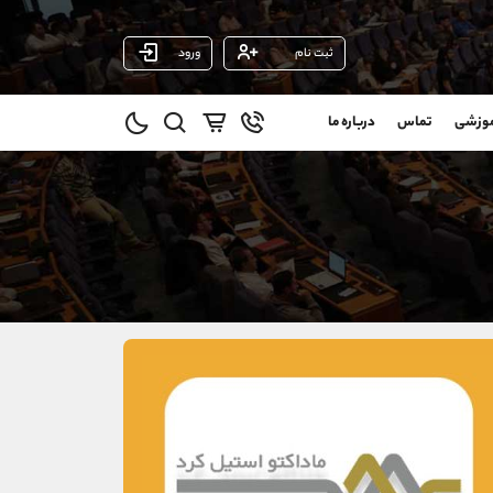
ثبت نام
ورود
پشتیبان فروش
(ایمان پوراسماعیلی)
موزشی
تماس
درباره ما
0
موبایل
09927779040
و
واتساپ
شروع گفتگو
@
تلگرام
@Armteam_admin_por
1
داخلی
107
021-22021030
021-22021040
90001030
@alireza.mehrabii
@alirezamehrabi_com
@alirezamehrabi_official