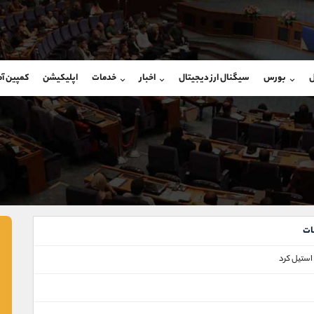
بان فروش
پشتیبان فروش
(یوسف فرخنده)
(محسن یزدی)
ل
بورس
سیگنال ارز دیجیتال
اخبار
خدمات
اپلیکیشن
کمپین آ
09194198792
موبایل
9304891085
شروع گفتگو
واتساپ
شروع گفتگ
@Armteam_admin_33
تلگرام
Armteam_admin_103
118
داخلی
03
ات
 استيل كرد