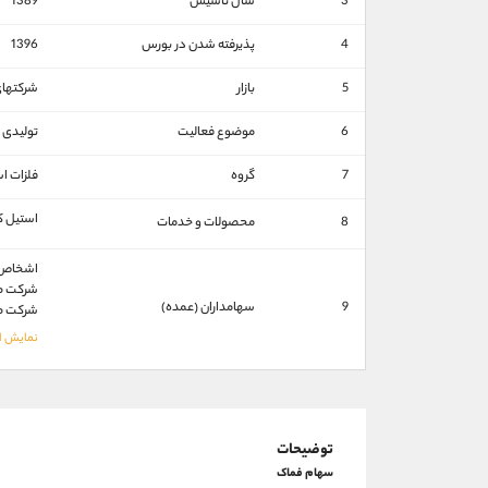
3
سال تاسیس
1389
4
پذیرفته شدن در بورس
1396
5
بازار
شرکتهاي
6
موضوع فعالیت
تولیدی ب
7
گروه
فلزات ا
استیل ک
8
محصولات و خدمات
اشخاص ح
شركت صن
9
سهامداران (عمده)
شركت صن
توضیحات
سهام فماک