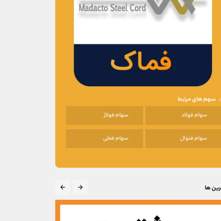
سهم های مرتبط
سهام فولاد
سهام فولاژ
سهام فنوال
سهام فملی
رین ها