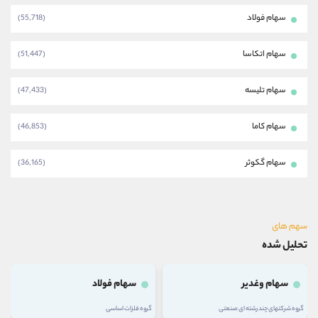
سهام فولاد
(55,718)
سهام اتکاسا
(51,447)
سهام تلیسه
(47,433)
سهام کاما
(46,853)
سهام گکوثر
(36,165)
سهم های
تحلیل شده
سهام وغدیر
سهام فولاد
گروه شرکتهای چند رشته ای صنعتی
گروه فلزات اساسی