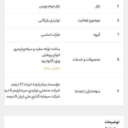
کانال بله
@alirezamehrabi_official
5
بازار
بازار دوم بورس
6
موضوع فعالیت
تولیدی بازرگانی
7
گروه
فلزات اساسی
ساخت لوله سفید و سیاه وپلیمری
انواع پروفیل
8
محصولات و خدمات
ورق گالوانیزه
مؤسسه بنيادپانزده خرداد 57 درصد
شركت صنعتي توليدي سپنتاپليمر 8 درصد
9
سهامداران (عمده)
شركت سرمايه گذاري ملي ايران 8 درصد
توضیحات