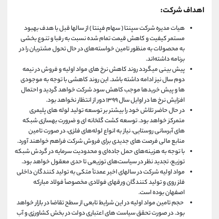
اهداف شرکت:
هیات مدیره شرکت سپنتا ( سهام فپنتا ) از سالها قبل با هدف بهبود
مستمر کیفیت و کاهش قیمت تمام شده نسبت به رقبا و تنوع بخشی
به محصولات به منظور تامین خواسته‌های در حال تحول مشتریان را در
برنامه داشته‌اند.
پیش بینی میگردد روند کاهش نرخ های مواد اولیه و فروش در نیمه
دوم سال نیز ادامه داشته باشد. این روند کاهشی با توجه به موجودی
ها و پیش خریدها موجب کاهش سود شرکت خواهد گردید و احتمال
افزایش نرخ ها در اوایل سال ۱۳۹۹ دور از انتظار نخواهد بود.
در حال حاضر تلاش خود را بیشتر بر توسعه تولید لوله های پلیمری
متمرکز خواهد بود. توسعه کشت گلخانه ای و ضرورت بهسازی شبکه
های آبرسانی روستایی، نیاز به انواع لوله‌های فلزی، در صورت تامین
منابع مالی فرصت های جدیدی برای فروش شرکت فراهم خواهند آورد.
با توجه به هزینه‌های حمل جاده‌ای و محدودیت سرمایه در گردش شبکه
توزیع، تجدید نظر در سیاست‌های توزیعی تا حدی معقول خواهد بود.
مواد اولیه شرکت در سالهای اخیر عمدتأ متکی به تولید کنندگان داخلی
فلز روی و تولید کنندگان ورقهای فولادی مخصوصأ فولاد مبارکه
اصفهان بوده است.
حجم تامین مواد اولیه در این شرایط تابعی از سطح تقاضا در بازار خواهد
بود. در صورت تحقق سیاست های اعتباری دولت در بخش کشاورزی و آب