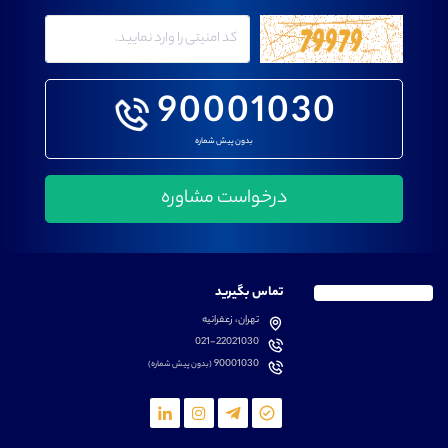
90001030
بدون پیش شماره
تماس بگیرید
تهران، زعفرانیه
021-22021030
90001030
(بدون پیش شماره)