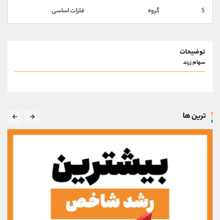
کانال بله
@alirezamehrabi_official
5
گروه
فلزات اساسی
توضیحات
سهام زرند
ترین ها