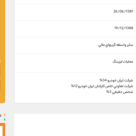
26/06/1381
19/12/1388
ساير واسطه گريهاي مالي
عملیات لیزینگ
شركت ايران خودرو 34%
شركت تعاوني خاص كاركنان ايران خودرو 12%
شخص حقيقي 3%
ت