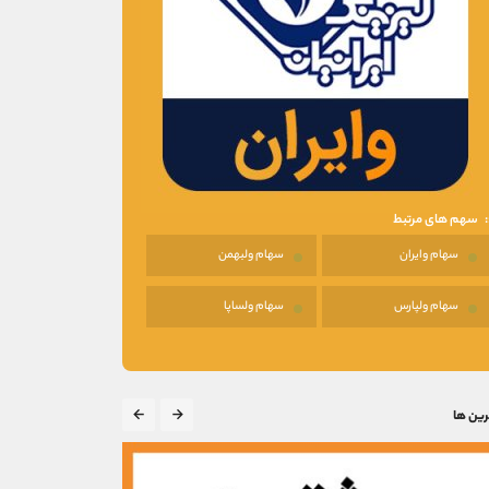
سهم های مرتبط
سهام وایران
سهام ولبهمن
سهام ولپارس
سهام ولساپا
رین ها