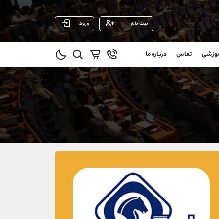
ثبت نام
ورود
پشتیبان فروش
(یوسف فرخنده)
موزشی
تماس
درباره ما
0
موبایل
09194198792
و
واتساپ
شروع گفتگو
@
تلگرام
@Armteam_admin_33
1
داخلی
118
021-22021030
021-22021040
90001030
@alireza.mehrabii
@alirezamehrabi_com
@alirezamehrabi_official