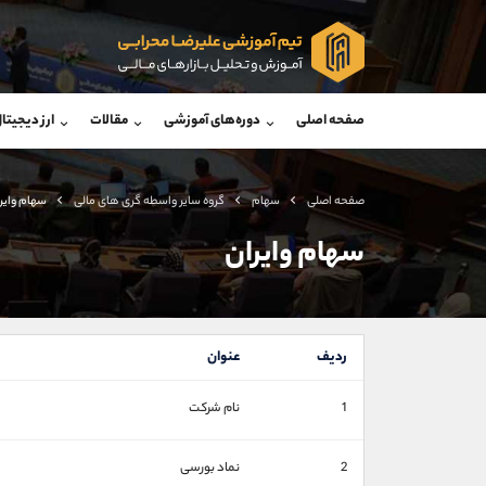
پشتیبان فروش
پشتی
(ایمان پوراسماعیلی)
صفحه اصلی
دوره‌های آموزشی
مقالات
ارز دیجیتا
موبایل
09927779040
موبایل
واتساپ
شروع گفتگو
واتساپ
تلگرام
@Armteam_admin_por
تلگرام
صفحه اصلی
سهام
گروه ساير واسطه گری های مالی
سهام وایر
داخلی
107
داخلی
سهام وایران
اطلاعات تماس
(دفتر فروش)
تلفن
تلفن
ردیف
عنوان
بدون پیش شماره
اینستاگرام
1
نام شرکت
کانال تلگرام
کانال بله
2
نماد بورسی