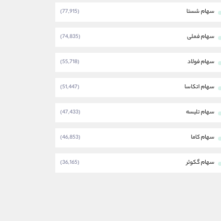
سهام شستا
(77,915)
سهام فملی
(74,835)
سهام فولاد
(55,718)
سهام اتکاسا
(51,447)
سهام تلیسه
(47,433)
سهام کاما
(46,853)
سهام گکوثر
(36,165)