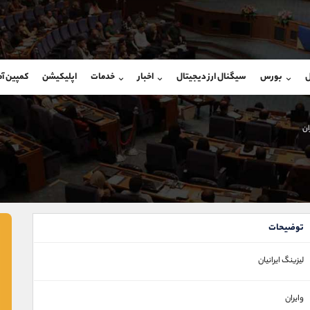
بان فروش
پشتیبان فروش
(فائزه تهرانی)
(محسن یزدی)
ل
بورس
سیگنال ارز دیجیتال
اخبار
خدمات
اپلیکیشن
کمپین آ
09101364784
موبایل
9304891085
شروع گفتگو
واتساپ
شروع گفتگ
@Armteam_admin_104
تلگرام
Armteam_admin_103
ان
104
داخلی
03
توضیحات
ليزينگ ايرانيان
وایران