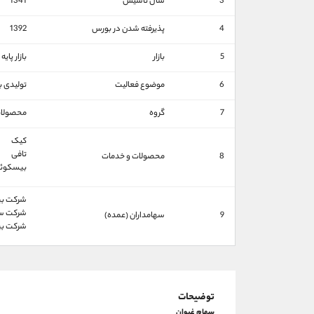
3
سال تاسیس
1341
4
پذیرفته شدن در بورس
1392
5
بازار
بازار پاي
6
موضوع فعالیت
تولیدی با
7
گروه
محصولات 
کیک
تافی
8
محصولات و خدمات
بیسکوئ
شركت بين ا
شركت سرماي
9
سهامداران (عمده)
شركت بين 
توضیحات
سهام غیوان