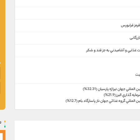
ه قرمز فرابورس
زرگانی
غذايي و آشاميدني به جز قند و شكر
یت
لمللي جهان تيراژه پارسيان (32.31%)
ه گذاري البرز (21.9%)
المللي گروه غذائي جهان ناز پاسارگاد بام (12.7%)
ت