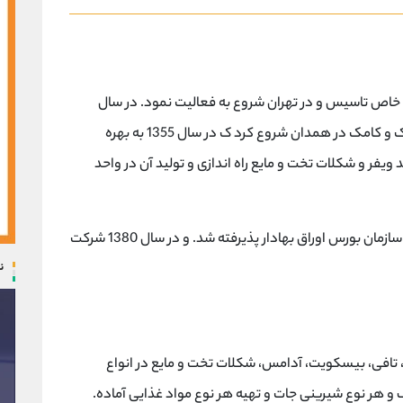
رت شرکت سهامی خاص تاسیس و در تهران شروع به فعالیت نمود. در سال
1353 عملیات توسعه با احداث ساختمان کارخانه کیک و کامک در همدان شروع کرد ک در سال 1355 به بهره
ر سال 1357 واحد های تولید ویفر و شکلات تخت و مایع راه اندازی و تولید آن در واحد
در سال 1375 شرکت به سهامی عام تبدیل شد و در سازمان بورس اوراق بهادار پذیرفته شد. و در سال 1380 شرکت
ن
له، تافی، بیسکویت، آدامس، شکلات تخت و مایع در انواع
 هر نوع شیرینی جات و تهیه هر نوع مواد غذایی آماده.