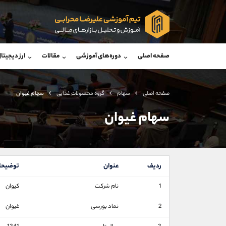
پشتیبان فروش
پشتی
(محسن یزدی)
صفحه اصلی
دوره‌های آموزشی
مقالات
ارز دیجیتا
موبایل
09304891085
موبایل
واتساپ
شروع گفتگو
واتساپ
تلگرام
@Armteam_admin_103
تلگرام
صفحه اصلی
سهام
گروه محصولات غذایی
سهام غیوان
داخلی
103
داخلی
سهام غیوان
اطلاعات تماس
(دفتر فروش)
تلفن
تلفن
ردیف
عنوان
توضیحا
بدون پیش شماره
اینستاگرام
1
نام شرکت
کیوان
کانال تلگرام
2
نماد بورسی
غیوان
کانال بله