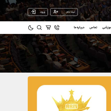
ثبت نام
ورود
پشتیبان فروش
(ایمان پوراسماعیلی)
موزشی
تماس
درباره ما
0
موبایل
09927779040
و
واتساپ
شروع گفتگو
@
تلگرام
@Armteam_admin_por
1
داخلی
107
021-22021030
021-22021040
90001030
@alireza.mehrabii
@alirezamehrabi_com
@alirezamehrabi_official