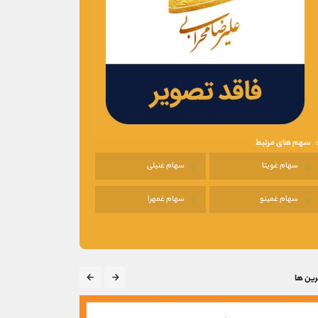
سهم های مرتبط
سهام غویتا
سهام غنیلی
سهام غمینو
سهام غمهرا
رین ها