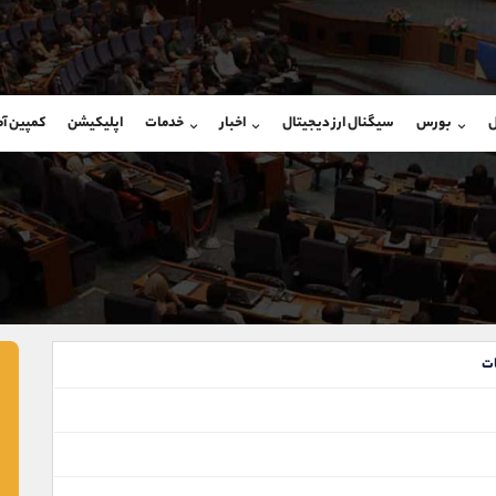
بان فروش
پشتیبان فروش
(یوسف فرخنده)
(فائزه تهرانی)
ل
بورس
سیگنال ارز دیجیتال
اخبار
خدمات
اپلیکیشن
کمپین آ
09194198792
موبایل
9101364784
شروع گفتگو
واتساپ
شروع گفتگ
@Armteam_admin_33
تلگرام
Armteam_admin_104
118
داخلی
04
ت