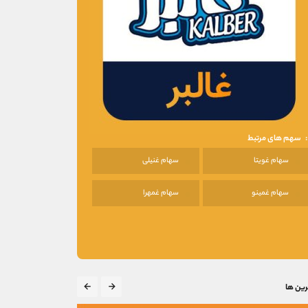
سهم های مرتبط
سهام غویتا
سهام غنیلی
سهام غمینو
سهام غمهرا
رین ها