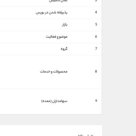
3
سال تاسیس
4
پذیرفته شدن در بورس
5
بازار
6
موضوع فعالیت
7
گروه
8
محصولات و خدمات
9
سهامداران (عمده)