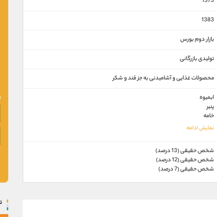
1373
1383
بازار دوم بورس
تولیدی بازرگانی
محصولات غذايی و آشاميدنی به جز قند و شكر
ابمیوه
پنیر
خامه
شخص حقیقی (13 درصد)
شخص حقیقی (12 درصد)
شخص حقیقی (7 درصد)
ت