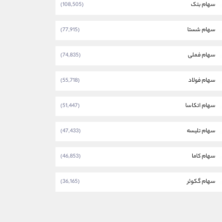
سهام بتک
(108,505)
سهام شستا
(77,915)
سهام فملی
(74,835)
سهام فولاد
(55,718)
سهام اتکاسا
(51,447)
سهام تلیسه
(47,433)
سهام کاما
(46,853)
سهام گکوثر
(36,165)