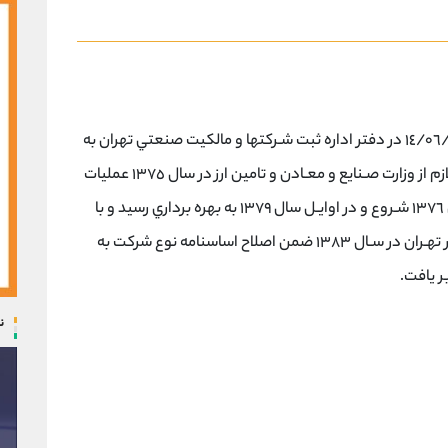
شركت سرمايه گذاري نصر گستر اراك در تاريخ ١٤/٠٦/١٣٧٣ در دفتر اداره ثبت شـركتها و مالكيت صنعتي تهران به
ثبت رسيد و پس از گذشت ٢ سال و اخـذ مجوزهـاي لازم از وزارت صـنايع و معـادن و تامين ارز در سال ١٣٧٥ عمليات
ساختماني طرح اوليه توليد پنير UF را از اواسط سـال ١٣٧٦ شـروع و در اوايـل سال ١٣٧٩ به بهره برداري رسيد و با
توجه به پذيرش شركت در سازمان بورس اوراق بهادار تهـران در سـال ١٣٨٣ ضمن اصلاح اساسنامه نوع شرکت به
ر یافت.
ن