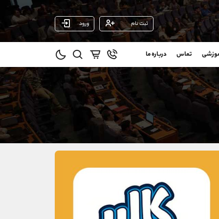
ثبت نام
ورود
پشتیبان فروش
(ایمان پوراسماعیلی)
موزشی
تماس
درباره ما
0
موبایل
09927779040
و
واتساپ
شروع گفتگو
@
تلگرام
@Armteam_admin_por
1
داخلی
107
021-22021030
021-22021040
90001030
@alireza.mehrabii
@alirezamehrabi_com
@alirezamehrabi_official