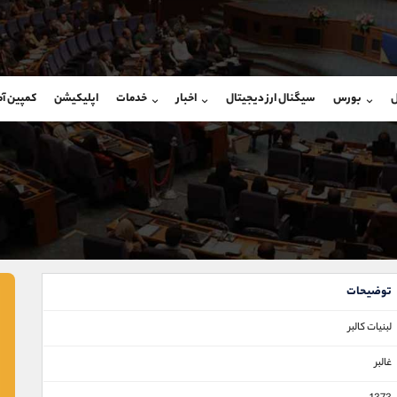
بان فروش
پشتیبان فروش
(یوسف فرخنده)
(فائزه تهرانی)
ل
بورس
سیگنال ارز دیجیتال
اخبار
خدمات
اپلیکیشن
کمپین آ
09194198792
موبایل
9101364784
شروع گفتگو
واتساپ
شروع گفتگ
@Armteam_admin_33
تلگرام
Armteam_admin_104
118
داخلی
04
توضیحات
لبنيات‌ كالبر
غالبر