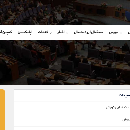
بان فروش
پشتیبان فروش
(ایمان پوراسماعیلی)
(یوسف فرخنده)
ل
بورس
سیگنال ارز دیجیتال
اخبار
خدمات
اپلیکیشن
کمپین آ
09927779040
موبایل
9194198792
شروع گفتگو
واتساپ
شروع گفتگ
@Armteam_admin_por
تلگرام
Armteam_admin_33
107
داخلی
8
ضیحات
عت غذايی كورش
ورش