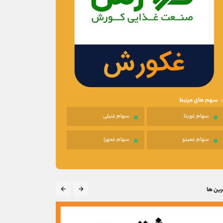
سهم های مرتبط
سهام غویتا
سهام غنیلی
سهام غمینو
سهام غمهرا
رین ها