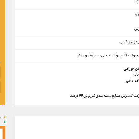
13
13
رس
یدی بازرگانی
ولات غذايی و آشاميدنی به جز قند و شكر
ن خوراکی
اله
ده دامی
ت گسترش صنايع بسته بندی كوروش 99 درصد
ت