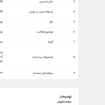
3
سال تاسیس
90
4
پذیرفته شدن در بورس
99
5
بازار
بو
6
موضوع فعالیت
تول
7
گروه
محص
روغ
کنج
8
محصولات و خدمات
نها
شرك
9
سهامداران (عمده)
توضیحات
سهام غکورش