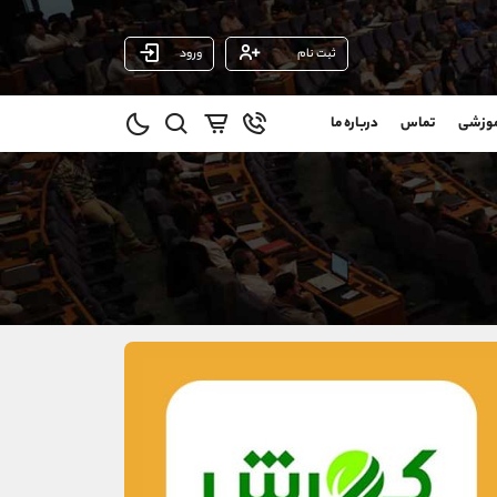
ثبت نام
ورود
پشتیبان فروش
(محسن یزدی)
موزشی
تماس
درباره ما
0
موبایل
09304891085
و
واتساپ
شروع گفتگو
@
تلگرام
@Armteam_admin_103
11
داخلی
103
021-22021030
021-22021040
90001030
@alireza.mehrabii
@alirezamehrabi_com
@alirezamehrabi_official