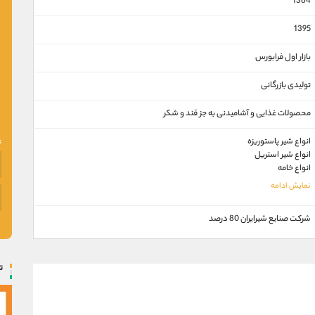
1364
1395
بازار اول فرابورس
تولیدی بازرگانی
محصولات غذايی و آشاميدنی به جز قند و شكر
انواع شير پاستوريزه
انواع شير استريل
انواع خامه
شركت صنايع شيرايران 80 درصد
ت