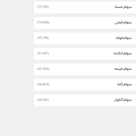
سهام شستا
(77,915)
سهام فملی
(74,835)
سهام فولاد
(55,718)
سهام اتکاسا
(51,447)
سهام تلیسه
(47,433)
سهام کاما
(46,853)
سهام گکوثر
(36,165)