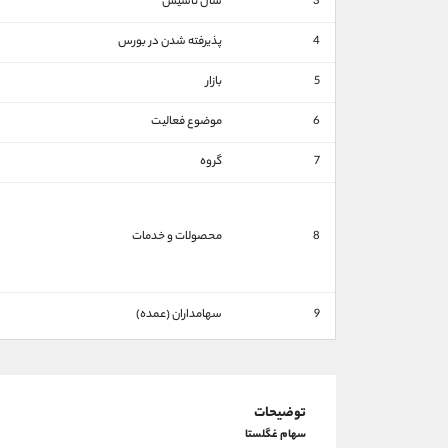
3
سال تاسیس
4
پذیرفته شدن در بورس
5
بازار
6
موضوع فعالیت
7
گروه
8
محصولات و خدمات
9
سهامداران (عمده)
توضیحات
سهام غگلستا