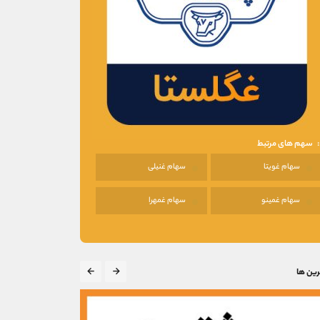
سهم های مرتبط
سهام غویتا
سهام غنیلی
سهام غمینو
سهام غمهرا
رین ها