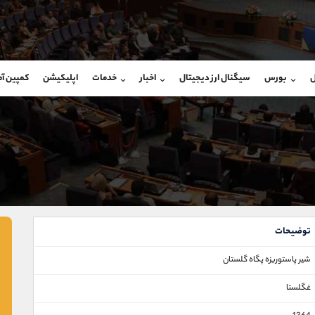
بان فروش
پشتیبان فروش
(ایمان پوراسماعیلی)
(یوسف فرخنده)
ل
بورس
سیگنال ارز دیجیتال
اخبار
خدمات
اپلیکیشن
کمپین آ
09927779040
موبایل
9194198792
شروع گفتگو
واتساپ
شروع گفتگ
@Armteam_admin_por
تلگرام
Armteam_admin_33
107
داخلی
8
توضیحات
شير پاستوريزه پگاه گلستان
غگلستا