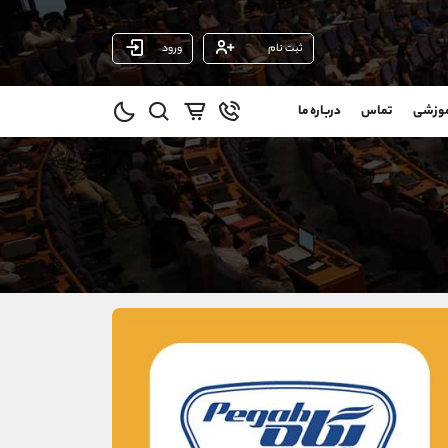
ثبت نام
ورود
پشتیبان فروش
(فائزه تهرانی)
موزشی
تماس
درباره ما
0
موبایل
09101364784
و
واتساپ
شروع گفتگو
@
تلگرام
@Armteam_admin_104
11
داخلی
104
021-22021030
021-22021040
90001030
@alireza.mehrabii
@alirezamehrabi_com
@alirezamehrabi_official