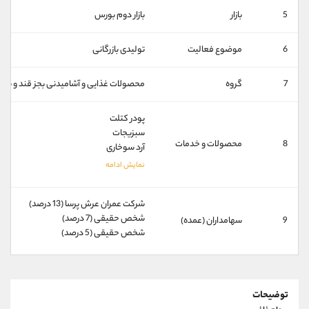
کانال بله
@alirezamehrabi_official
5
بازار
بازار دوم بورس
6
موضوع فعالیت
تولیدی بازرگانی
7
گروه
محصولات غذایی و آشامیدنی بجز قند و شک
پودر کتلت
سبزیجات
8
محصولات و خدمات
آرد سوخاری
شركت عمران عرش پرسا (13 درصد)
شخص حقیقی (7 درصد)
9
سهامداران (عمده)
شخص حقیقی (5 درصد)
توضیحات