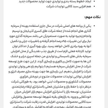
ایجاد خطوط بسته بندی و تولیدی جهت تولید محصولات جدید
هم افزایی سبد کالایی تولیدات شرکت
نکات مهم:
یکی از برنامه های اصلی شرکت در سال جاری استفاده بهینه از سرمایه
گذاری های انجام شده از جمله شرکت طاق کسری آذربایجان و ترسیم
وانجام زنجیره تولید به صورت مستمردرآن می باشد.سرمایه گذاری مورد
نیاز برای این تغییرات ۹۵درصدانجام گرفته و باتغییرات جزئی و تکمیل
آنها به بهره برادری کامل خواهد رسید. برای بهره گیری از حداکثر توان
تولید کارخانه فعلی لازم است از طریق جذب نقدینگی از محل افزایش
سرمایه بخش های تاسیساتی و تولیدی من جمله اسپری درایر و خشک
کن ها به صورت کامل ریکاوری و بازسازی گردد. از این جهت طرح توسعه
شرکت از محل افزایش سرمایه هستیم تا بتوانیم بازدهی وتوان تولیدی
شرکت را افزایش دهیم. این بازسازی ها جهت بهینه سازی مصرف انرژی و
افزایش توانایی تولیدات محصولات متنوع در دوبخش فرآوری
محصولات کشاورزی و محصولات لبنی خواهد بود. به طورکلی شرکت
درنظر دارد با حفظ بازار و مشتریان فعلی بااستراتژی ارتقاء رضایتمندی
مشتریان، توسعه بازار با استراتژی افزایش سهم بازار، افزایش میزان
خودکفایی و ورود به بازارهای بقیه شهرها، توسعه محصول وافزایش
سبدکالایی محصولات تولیدی، افزایش قدرت رقابت شرکت با استراتژی
مدیرت هزینه، افزایش بهره وری، اقدام به افزایش درآمد و سودآوری