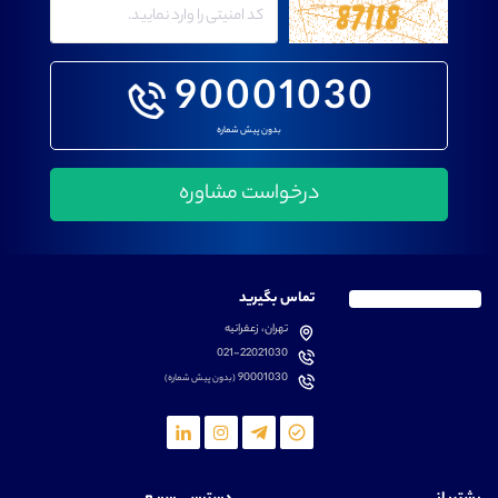
90001030
بدون پیش شماره
تماس بگیرید
تهران، زعفرانیه
021-22021030
90001030
(بدون پیش شماره)