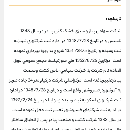
سهام غاذر
تاریخچه:
شركت سهامي پياز و سبزي خشک كني پياذر در سال 1348
تاسيس و در تاريخ 1348/7/28 در اداره ثبت شركتهاي تبريزبه
ثبت رسيده وازتاريخ 28/5/ 1351 شروع به بهره بيرداري نموده
است. درتاريخ 1352/8/26 طي صورتجلسه مجمع عمومي فوق
العاده نام شركت به شركت سهامي خاص كشت وصنعت
پياذرتغيیريافته است. مركزاصلي شركت دركيلومتر 24 جاده تبريز
به آذرشهردرخسروشهر واقع است و درتاريخ 1348/7/28 در اداره
ثبت شركتهاي اسكو به ثبت رسيده و نهايتا در تاريخ 1397/2/24
در اداره ثبت شركتهاي خسروشهر تغییر ثبت محل نموده است.
در سال 1383 شركت كشت و صنعت پياذر پس از انطباق ساختار