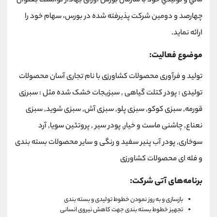
مالي و توليدي خود با سازمان بورس اوراق بهادار توانست بعنوان
چهارصد و دومین شرکت پذیرفته شده در بورس، سهام خود را
ارائه نماید.
موضوع فعالیت:
تولید و فرآوری محصولات کشاورزی با نام تجاری آسان محصولات
تولیدی : پودر کتلت گیاهی , سبزیجات خشک شده مثل : سبرزی
قورمه, سبزی کوکو, سبزی پلو, سبزی آش, سبزی شوید, سبزی
نعناع, چاشنی ماست و خیار, پودر سیر , پروتئین سویا, آرد
سوخاری, پودر آب پنیر سفید و رنگی و سایر محصولات بسته بندی
و فله ای محصولات کشاورزی
برنامه‌های آتی شرکت:
بازسازی و به روز نمودن خطوط تولیدی و بسته بندی
تجهیز خطوط بسته بندی جهت کاهش نیروی انسانی