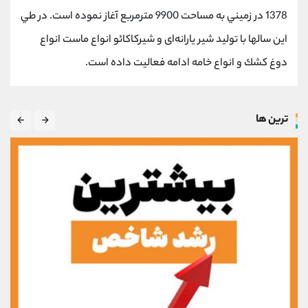
1378 در زميني به مساحت 9900 مترمربع آغاز نموده است. در طي
اين سالها با توليد شير يارانه‌ای و شيركاكائو انواع ماست انواع
دوغ كشك و انواع خامه ادامه فعاليت داده است.
ترین ها