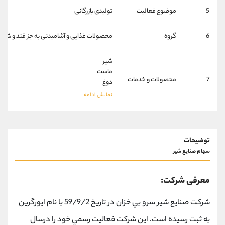
کانال بله
@alirezamehrabi_official
5
موضوع فعالیت
تولیدی بازرگانی
6
گروه
محصولات غذايی و آشاميدنی به جز قند و شكر
شیر
ماست
7
محصولات و خدمات
دوغ
توضیحات
سهام صنایع شیر
معرفی شرکت:
شركت صنايع شير سرو بي خزان در تاريخ 59/9/2 با نام ايورگرين
به ثبت رسيده است. اين شركت فعاليت رسمي خود را درسال