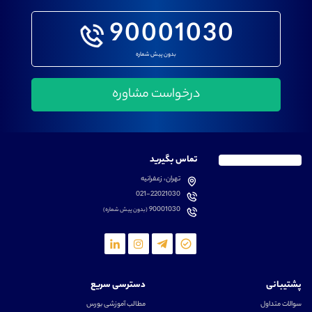
90001030
بدون پیش شماره
تماس بگیرید
تهران، زعفرانیه
021-22021030
90001030
(بدون پیش شماره)
پشتیبانی
دسترسی سریع
سوالات متداول
مطالب آموزشی بورس