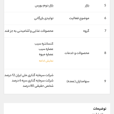
کانال بله
@alirezamehrabi_official
5
بازار
بازار دوم بورس
6
موضوع فعالیت
تولیدی بازرگانی
7
گروه
محصولات غذايی و آشاميدنی به جز قند و ش
کنسانتره سيب
عصاره سیب
8
محصولات و خدمات
عصاره ميوه
شركت سرمايه گذاری ملی ايران 12 درصد
شركت سرمايه گذاری سپه 6 درصد
9
سهامداران (عمده)
شخص حقیقی 80 درصد
توضیحات