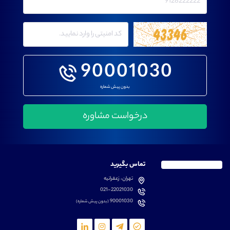
90001030
بدون پیش شماره
تماس بگیرید
تهران، زعفرانیه
021-22021030
90001030
(بدون پیش شماره)