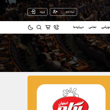
ثبت نام
ورود
پشتیبان فروش
(فائزه تهرانی)
موزشی
تماس
درباره ما
0
موبایل
09101364784
و
واتساپ
شروع گفتگو
@
تلگرام
@Armteam_admin_104
11
داخلی
104
021-22021030
021-22021040
90001030
@alireza.mehrabii
@alirezamehrabi_com
@alirezamehrabi_official