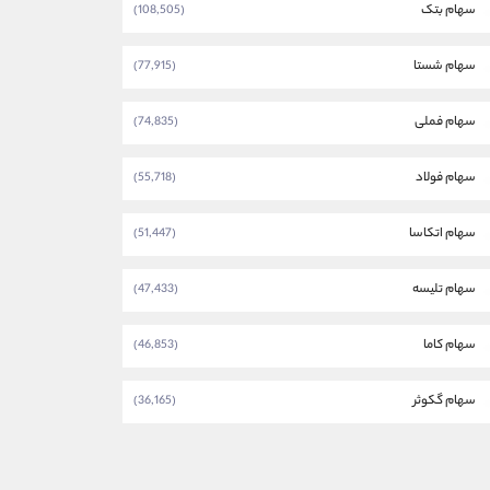
سهام بتک
(108,505)
سهام شستا
(77,915)
سهام فملی
(74,835)
سهام فولاد
(55,718)
سهام اتکاسا
(51,447)
سهام تلیسه
(47,433)
سهام کاما
(46,853)
سهام گکوثر
(36,165)