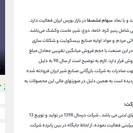
و با نماد
سهام غشصفا
در بازار بورس ایران فعالیت دارد.
شامل پنیر، کره، خامه، دوغ، شیر، ماست وکشک می‌باشد.
ی مردم و مواد اولیه صنایع بیسکوئیت و شکلات سازی
ر این صنعت با حجم فروش میانگین تقریبی معادل مبلغ
767 میلیارد ریال در ماه در رده خوبی از لحاظ مبلغ فروش قرار دارد. لازم به توضیح است از سال 98 به دلیل
ت صادرات به شرکت بازرگانی صنایع شیر ایران فروخته شده
دیده است به همین دلیل در صورتهای مالی این محصولات به
س
کت:
بازار اصلی شرکت مشتمل بر صنعت تولید فرآوردههای لبنی می باشد ، شرکت درسال 1398 در تولید و توزیع 13
ع محصول لبنی و غیرلبنی فعالیت نموده، از لحاظ جایگاه در بین پانزده شرکت