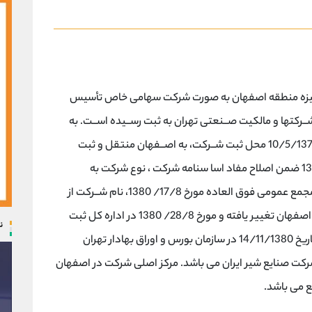
سترلیزه منطقه اصفهان به صورت شركت سهامی خاص تأسیس
ردین ماه 1355 در اداره ثبت شــركتها و مالکیت صــنعتی تهران به ثبت رســیده اســت. به
اســتناد مصــوبه مجمع عمومی فوق العاده مورخ 10/5/1378 محل ثبت شــركت، به اصــفهان منتقل و ثبت
گردیده و درج گردیده اســـت. مورخ 14 بهمن ماه 1379 ضمن اصلاح مفاد اسا سنامه شركت ، نوع شركت به
"سهامی عام" تغییر یافته است براســاس تصــمیم مجمع عمومی فوق العاده مورخ 17/8/ 1380، نام شــركت از
شــیر منطقه ای به، شــركت شــیر پاســتوریزه پگاه اصفهان تغییر یافته و مورخ 28/8/ 1380 در اداره كل ثبت
ن
شركتهای اصفها ن به ثبت ر سیده است. شركت در تاریخ 14/11/1380 در سازمان بورس و اوراق بهادار تهران
شرکت صنایع شیر ایران می باشد. مرکز اصلی شرکت در اصفهان