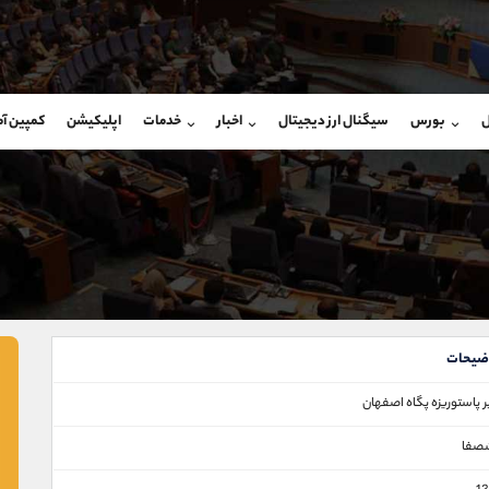
بان فروش
پشتیبان فروش
(محسن یزدی)
(یوسف فرخنده)
ل
بورس
سیگنال ارز دیجیتال
اخبار
خدمات
اپلیکیشن
کمپین آ
09304891085
موبایل
9194198792
شروع گفتگو
واتساپ
شروع گفتگ
@Armteam_admin_103
تلگرام
Armteam_admin_33
103
داخلی
8
ضیحات
 پاستوريزه‌ پگاه ‌اصفهان‌
صفا