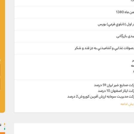
13
 ماه 1380
ار اول (تابلوي فرعي) بورس
یدی بازرگانی
ولات غذايي و آشاميدني به جز قند و شكر
ه
 صنایع شیر ایران 59 درصد
 ایثار اصفهان 10 درصد
ت مديريت سرمايه ارزش آفرين كوروش 2 درصد
ت