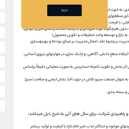
ی، به جهت استفاده بهینه از ظرفیتهای بلا استفاده موجود.
حتما
آور منطقهای و جهانی.
تی، با قیمت بهینه جهت تولید وعرضه فرآوردههای شیری سالم و
 بدون هیچگونه مواد افزودنی و با رعایت استانداردهای ملی و جهانی.
 بازار و توسعه واحد تحقیقات و تکوین محصول)
ریت بر وجـوه نقد، اعمال مدیریت بر مبنای بودجه و بهینهسـازی
ا ارتقاء سطح دانش، آگاهی، و چابک سازی در مهارتهای نیروی انسانی،
ی اثر بخش و تقویت کمیته حسابرسی به صورت عملیاتی دقیقاً براساس
 عنوان صنعت سبزو تلاش در جهت اخذ نشان ایمنی و سلامت )سبز(
 و بسته بندی.
و راهبردی شرکت، برای سال های آتی به شرح ذیل میباشد:
یتهای موجود و حداکثر جذب شیر خام تازه با کیفیت و تولید بیشتر