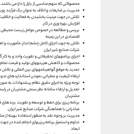
محصولاتی که سهم مناسبی از بازار را دارا می باشند.
مدیریت بر ضایعات و اتلاف به عنوان یک فرآیند پوی
تلاش در جهت عینیت بخشیدن به فعالیت و خلاقیت 
افزایش بهره وری در کار.
بررسی و مطالعه در خصوص عوامل زیست محیطی و دا
اقتصادی در این زمینه
تلاش به جهت اجرای کامل چشم انداز، مأموریت و ا
شرکت صنایع شیر ایران
اجرای برنامههای تحقیقاتی و تقویت واحد و به کار 
محصولات و کاهش هزینههای تولید و قیمت تمام
تمدید به موقع گواهینامههای بین المللی و تلاش د
ارتقاء کیفیت و عملیاتی نمودن استانداردهای تدوی
توجه ویژه به اجرای دقیق نظام پیشنهادات به صور
تعدیل و ارتقاء سامانه نظر سنجی مشتریان در راست
مشتریان
برنامه ریزی برای حفظ و توسعه و تقویت برندهای ف
صادراتی با هماهنگی شرکت صنایع شیر ایران.
مدیریت بر وجوه نقد به منظور استفاده بهینه از منا
تداوم و استمرار برنامه ریزیهای انجام شده در ج
ابعاد