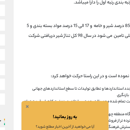
ه بندی رتبه اول را دارا میباشد.
مواد اولیه تولید محصولات لبنی متشکل از 87 الی 85 درصد شیر و خامه و 17 الی 15 درصد مواد بسته بندی و 5
درصد سایر مواد اولیه می باشد که عمدتا از بازار داخلی تامین می شود در سال 98 کل تناژ شیر دریافتی شرکت
موده است و در این راستا حرکت خواهد کرد:
د استانداردها و تطابق تولیدات تا سطح استانداردهای جهانی
بازنگری
 قیمت تمام شده محصولات، جهت پیشتازی در نهضت کاهش قیمت تمام
×
گاه منطقه چهار، در زمینه توزیع وفروش محصولات (با تمرکز برتوسعه
به روز بمانید!
ه تر از فروشگاههای زنجیره ای و بزرگ.
س
آیا می‌خواهید از آخرین اخبار مطلع شوید؟
گسترش فرهنگ سازی برای افزایش سرانه مصرف فرآوردههای شیری با