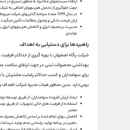
ارتقاء سیستمهای مکانیزه به منظور تسریع در دسترس
جهت جلوگیری از تحمیل هزینههای اضافی به شرکت 
در سال 1399 عمده سرمایه گذاریهای شرکت م
ارزان قیمت بانکی و وصول مطالبات تأمین میگردد.
مدیریت بر مصرف انرژی و کاهش هزینههای انرژی با
تولیدی.
راهبردها برای دستیابی به اهداف
شرکت پگاه اصفهان با بهره گیری از حداکثر ظرفیت 
بهداشتی محصولات لبنی در جهت ارتقای سلامت عمو
برای سهامداران و کسب حداکثر رضایت مشتریان با تکی
برمی‌دارد. بدین منظور هیات مدیره شرکت اهداف و
ایجاد ارزش افزوده سهامداران :از طریق توسعه 
استفاده از ظرفیت های خالی تجهیزات :از طریق ت
معتبر
کاهش بهای تمام شده بر اساس کاهش مصرف منابع
،تغییر در برنامه تولید براساس عدم تولید درساعا
ارزیابی رضایت مشتریان با استفاده از سیستم : ب