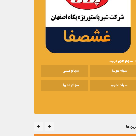
سهم های مرتبط
سهام غویتا
سهام غنیلی
سهام غمینو
سهام غمهرا
رین ها