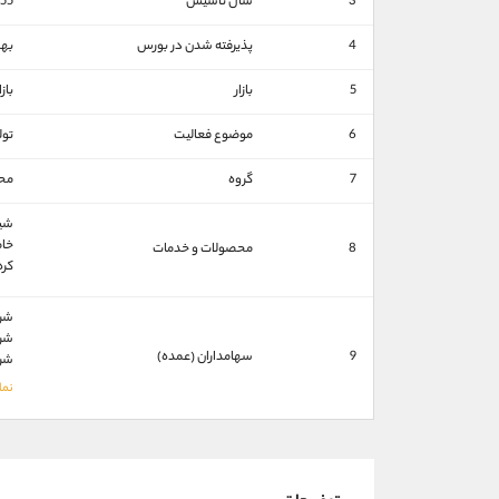
3
سال تاسیس
55
4
پذیرفته شدن در بورس
بهمن
5
بازار
باز
6
موضوع فعالیت
تول
7
گروه
محص
شیر
خام
8
محصولات و خدمات
کره
شرکت
شرکت
9
سهامداران (عمده)
شرك