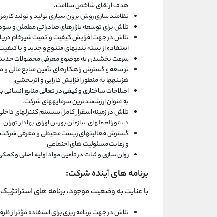
هدف ارتقای شاخص سلامت.
نظامند سازی روش برون سپاری تولید و تولید کارمزد
تلاش برای توسعه بازارهای صادراتی مطمئن و سود
تلاش در جهت افزایش کیفیت و کمیت شیرخام دریاف
استفاده از بسته بندیهای متنوع و جدید و با کیفیت
سرعت بخشیدن به موضوع معرفی محصولات جدید به
توسعه و گسترش راهکارهای تأمین منابع مالی و مدی
هزینهها به منظور افزایش کارایی و اثربخشی.
اصلاحات ساختاری و کیفی در تعالی منابع انسانی ب
به عنوان ارزشمندترین سرمایههای شرکت.
تلاش در زمینه اسقرار کامل سیستم کنترلهای داخل
دستورالعملهای سازمان بورس اوراق بهادار تهران.
گسترش فعالیتهای زیست محیطی و معرفی شرکت به
و رعایت مسئولیت های اجتماعی.
روان سازی و ثبات در تأمین مواد اولیه اصلی و کمکی
برنامه
های
آینده
شرکت:
با عنایت به وضعیت موجود، برنامه های استراتژیک 
تلاش در جهت برنامه ریزی برای استفاده مؤثر از ظرف