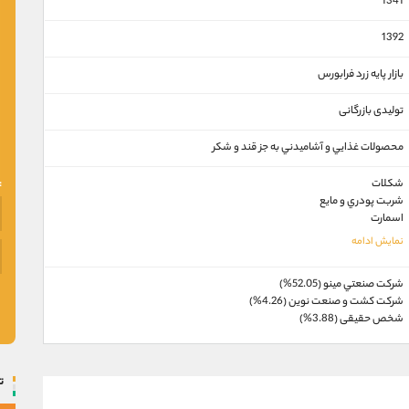
1341
1392
بازار پايه زرد فرابورس
تولیدی بازرگانی
محصولات غذايي و آشاميدني به جز قند و شكر
شکلات
شربت پودري و مايع
اسمارت
شركت صنعتي مينو (52.05%)
شرکت کشت و صنعت نوین (4.26%)
شخص حقیقی (3.88%)
ت