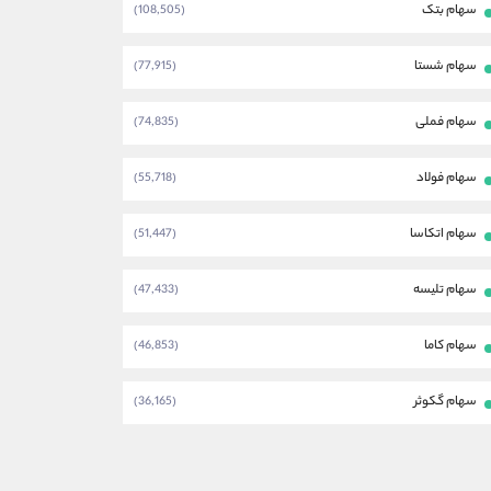
سهام بتک
(108,505)
سهام شستا
(77,915)
سهام فملی
(74,835)
سهام فولاد
(55,718)
سهام اتکاسا
(51,447)
سهام تلیسه
(47,433)
سهام کاما
(46,853)
سهام گکوثر
(36,165)