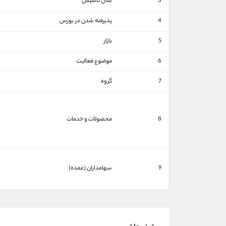
3
سال تاسیس
4
پذیرفته شدن در بورس
5
بازار
6
موضوع فعالیت
7
گروه
8
محصولات و خدمات
9
سهامداران (عمده)