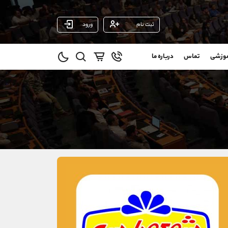
ثبت نام
ورود
پشتیبان فروش
(فائزه تهرانی)
موزشی
تماس
درباره ما
0
موبایل
09101364784
و
واتساپ
شروع گفتگو
@
تلگرام
@Armteam_admin_104
1
داخلی
104
021-22021030
021-22021040
90001030
@alireza.mehrabii
@alirezamehrabi_com
@alirezamehrabi_official