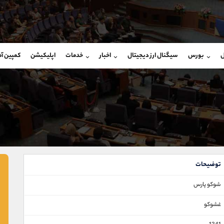
بان فروش
پشتیبان فروش
(یوسف فرخنده)
(ایمان پوراسماعیلی)
ل
بورس
سیگنال ارز دیجیتال
اخبار
خدمات
اپلیکیشن
کمپین آ
09194198792
موبایل
9927779040
شروع گفتگو
واتساپ
شروع گفتگ
@Armteam_admin_33
تلگرام
Armteam_admin_por
118
داخلی
07
توضیحات
شوكو پارس
غشوکو