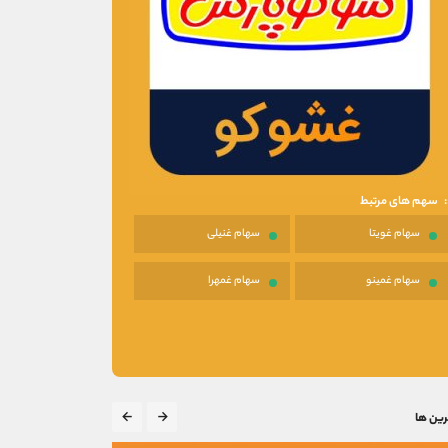
سهم های مرتبط
سهام غویتا
سهام غنیلی
سهام غمینو
سهام غمهرا
رین ها