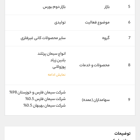
کانال بله
@alirezamehrabi_official
5
بازار
بازار دوم بورس
6
موضوع فعالیت
تولیدی
7
گروه
ساير محصولات كانی غيرفلزی
انواع سیمان پرتلند
بلنین زیاد
8
محصولات و خدمات
پوزولانی
شرکت سیمان فارس و خوزستان 98%
شرکت سیمان فارس 0.5%
9
سهامداران (عمده)
شرکت سیمان بهبهان 0.5%
توضیحات