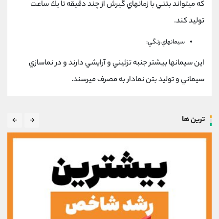
كه ميتواند بتني با زمانهاي گيرش از چند دقيقه تا يك ساعت
توليد كند.
سيمانهاي رنگي:
اين سيمانها بيشتر جنبه تزئيني و آرايشي دارند و در نماسازي
سيماني و توليد بتن نمادار به مصرف ميرسند.
ترین ها