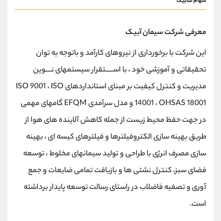
سهام سابیک
معرفی شرکت سیمان آبیک
این شرکت با برخورداری از نیروهای کارآمد و باتوجه به توان
تحقیقاتی و آموزشی خود ، با اســـــتقرار سیستمهای نــــوین
مدیریت و کنترل کیفیت بر مبنای استانداردهای ISO 9001 ، ISO
14001 ، OHSAS 18001 و مدل سرآمدی EFQM گامهای مهمی
در جهت حفظ محیط زیست از جمله کاهش آلاینده های هوا از
طریق بهینه سازی الکتروفیلترها و فیلترهای کیسه ای ، بهینه
سازی مصرف انرژی با طراحی و تولید سیمانهای مخلوط ، توسعه
فضای سبز، کنترل نشتی ها و بازیافت تمامی ضایعات و جمع
آوری و تصفیه فاضلاب در راستای رسالت توسعه پایدار برداشته
است.