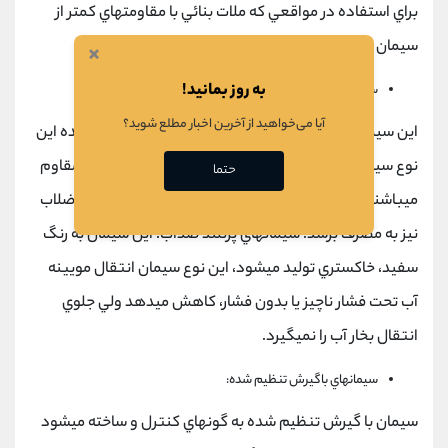
براي استفاده در مواقعي كه ملات بنائي با مقاومتهاي كمتر از
سيمان پرتلند نوع 1 موردنياز است
×
به روز بمانید!
سيمانهاي چاه نفت:
آیا می‌خواهید از آخرین اخبار مطلع شوید؟
اين سيمانها براي درزگيري چاههاي نفت به كار ميروند، عمده اين
نوع سيمانها ديرگير بوده و در برابر دماها و فشارهاي بالا مقاوم
حتما
ميباشند. اين سيمان ممكن است در حفر چاههاي آب و فاضلاب
نيز به مصرف برسد. سيمانهاي پرتلند ضدآب: اين سيمان به رنگ
سفيد، خاكستري توليد ميشود، اين نوع سيمان انتقال مويينه
آب تحت فشار ناچيز يا بدون فشار، كاهش ميدهد ولي جلوي
انتقال بخار آب را نميگيرد.
سيمانهاي باگيرش تنظيم شده:
سيمان با گيرش تنظيم شده به گونهاي كنترل و ساخته ميشود