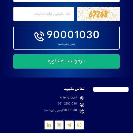
90001030
بدون پیش شماره
تماس بگیرید
تهران، زعفرانیه
021-22021030
90001030
(بدون پیش شماره)