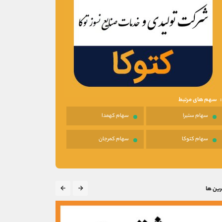
سهم های مرتبط
سهام ستبرا
سهام کهمدا
سهام کتوکا
سهام کمرجان
رین ها