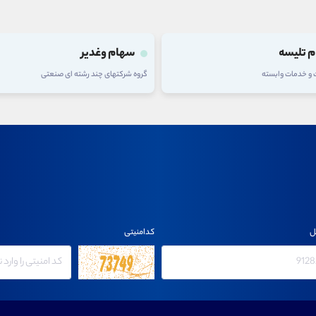
 وغدیر
سهام فولاد
های چند رشته ای صنعتی
گروه فلزات اساسی
ل
کدامنیتی