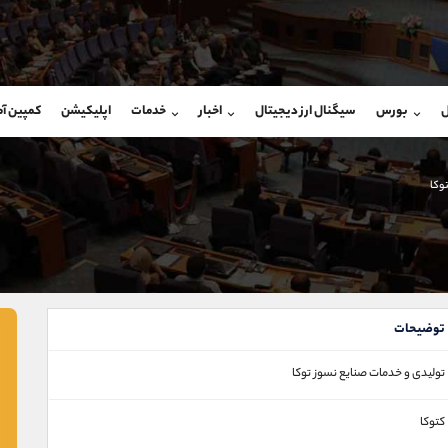
بان فروش
پشتیبان فروش
(محسن یزدی)
(یوسف فرخنده)
ل
بورس
سیگنال ارز دیجیتال
اخبار
خدمات
اپلیکیشن
کمپین آ
09304891085
موبایل
9194198792
شروع گفتگو
واتساپ
شروع گفتگ
@Armteam_admin_103
تلگرام
Armteam_admin_33
وکا
103
داخلی
8
توضیحات
تولیدی و خدمات صنایع نسوز توکا
کتوکا