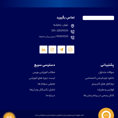
تماس بگیرید
تهران، زعفرانیه
021-22021030
90001030
(بدون پیش شماره)
پشتیبانی
دسترسی سریع
سوالات متداول
مطالب آموزشی بورس
دانلود اپلیکیشن اختصاصی
لیست دوره های آموزشی
نرم افزار های کاربردی
معرفی سهام ها
قوانین و مقررات
تحلیل تکنیکال رمز ارزها
کانال رسمی در پیام رسان بله
درباره ما
کلیه حقوق مادی و معنوی برای تیم آموزشی علیرضا محرابی محفوظ می باشد.