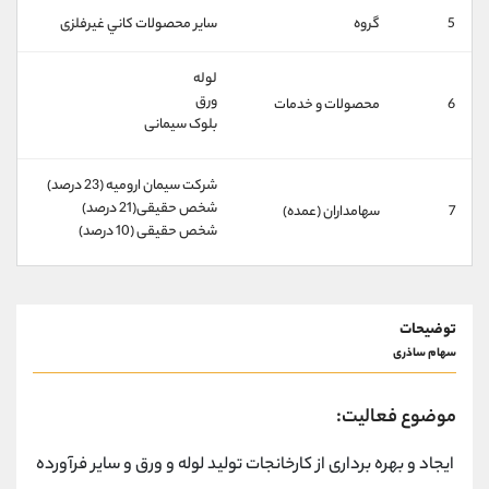
کانال بله
@alirezamehrabi_official
5
گروه
ساير محصولات كاني غيرفلزی
لوله
ورق
6
محصولات و خدمات
بلوک سیمانی
شركت سيمان اروميه (23 درصد)
شخص حقیقی(21 درصد)
7
سهامداران (عمده)
شخص حقیقی (10 درصد)
توضیحات
سهام ساذری
موضوع فعالیت:
ایجاد و بهره برداری از کارخانجات تولید لوله و ورق و سایر فرآورده