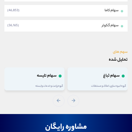
سهام کاما
(46,853)
سهام گکوثر
(36,165)
سهم های
تحلیل شده
سهام ثباغ
سهام تلیسه
گروه انبوه سازی، املاک و مستغلات
گروه زراعت و خدمات وابسته
مشاوره رایگان