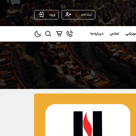
ثبت نام
ورود
پشتیبان فروش
(یوسف فرخنده)
موزشی
تماس
درباره ما
0
موبایل
09194198792
و
واتساپ
شروع گفتگو
@
تلگرام
@Armteam_admin_33
1
داخلی
118
021-22021030
021-22021040
90001030
@alireza.mehrabii
@alirezamehrabi_com
@alirezamehrabi_official