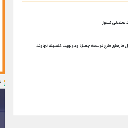
واد صنعتی نسوز.
میل فازهای طرح توسعه جمبزه ودولویت کلسینه نهاوند
ن