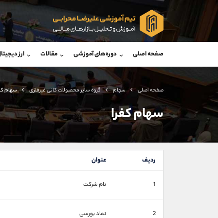
پشتیبان فروش
پشتی
(محسن یزدی)
صفحه اصلی
دوره‌های آموزشی
مقالات
ارز دیجیتا
موبایل
09304891085
موبایل
واتساپ
شروع گفتگو
واتساپ
تلگرام
@Armteam_admin_103
تلگرام
صفحه اصلی
سهام
گروه ساير محصولات كانی غيرفلزی
سهام کف
داخلی
103
داخلی
سهام کفرا
اطلاعات تماس
(دفتر فروش)
تلفن
تلفن
ردیف
عنوان
بدون پیش شماره
اینستاگرام
1
نام شرکت
کانال تلگرام
کانال بله
2
نماد بورسی