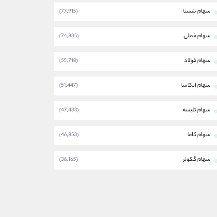
سهام شستا
(77,915)
سهام فملی
(74,835)
سهام فولاد
(55,718)
سهام اتکاسا
(51,447)
سهام تلیسه
(47,433)
سهام کاما
(46,853)
سهام گکوثر
(36,165)