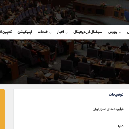
بان فروش
پشتیبان فروش
(ایمان پوراسماعیلی)
(فائزه تهرانی)
ل
بورس
سیگنال ارز دیجیتال
اخبار
خدمات
اپلیکیشن
کمپین آ
09927779040
موبایل
9101364784
شروع گفتگو
واتساپ
شروع گفتگ
@Armteam_admin_por
تلگرام
Armteam_admin_104
را
107
داخلی
04
توضیحات
فرآورده های نسوز ایران
کفرا