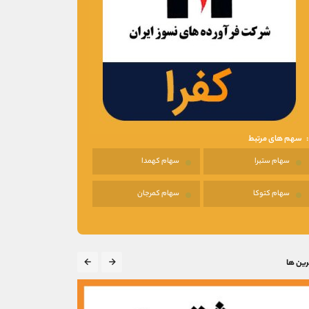
سهم های مرتبط
سهام ستبرا
سهام کهمدا
سهام کتوکا
سهام کمرجان
رین ها