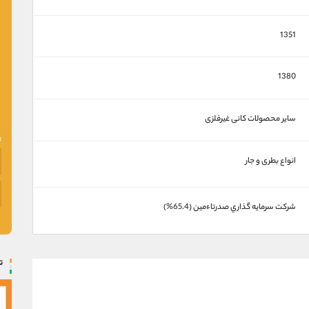
1351
1380
سایر محصولات کانی غیرفلزی
انواع بطری و جار
شركت سرمايه گذاري صدرتاءمين (65.4%)
ت