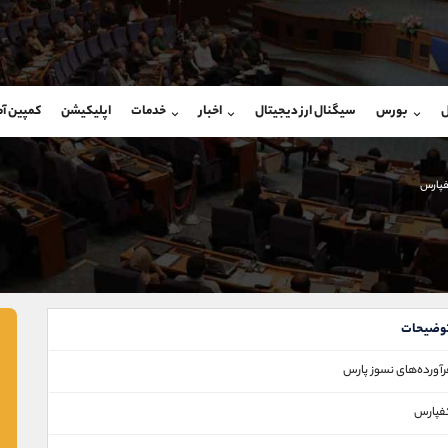
بان فروش
پشتیبان فروش
(یوسف فرخنده)
(ایمان پوراسماعیلی)
ل
بورس
سیگنال ارز دیجیتال
اخبار
خدمات
اپلیکیشن
کمپین آ
09194198792
موبایل
9927779040
شروع گفتگو
واتساپ
شروع گفتگ
@Armteam_admin_33
تلگرام
Armteam_admin_por
پارس
118
داخلی
07
وضیحات
رآورده‌های‌ نسوز پارس
فپارس