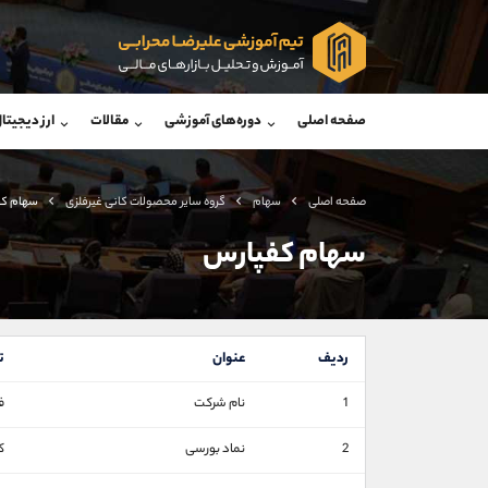
پشتیبان فروش
پشتی
(فائزه تهرانی)
صفحه اصلی
دوره‌های آموزشی
مقالات
ارز دیجیتا
موبایل
09101364784
موبایل
واتساپ
شروع گفتگو
واتساپ
تلگرام
@Armteam_admin_104
تلگرام
صفحه اصلی
سهام
گروه ساير محصولات كانی غيرفلزی
سهام کف
داخلی
104
داخلی
سهام کفپارس
اطلاعات تماس
(دفتر فروش)
تلفن
تلفن
ردیف
عنوان
ت
بدون پیش شماره
اینستاگرام
1
نام شرکت
ف
کانال تلگرام
2
نماد بورسی
ک
کانال بله