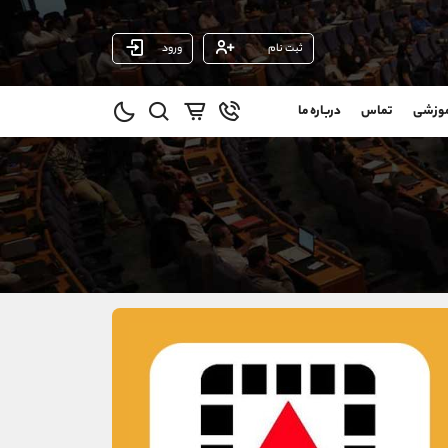
ثبت نام
ورود
پشتیبان فروش
(محسن یزدی)
موزشی
تماس
درباره ما
0
موبایل
09304891085
و
واتساپ
شروع گفتگو
@
تلگرام
@Armteam_admin_103
1
داخلی
103
021-22021030
021-22021040
90001030
@alireza.mehrabii
@alirezamehrabi_com
@alirezamehrabi_official