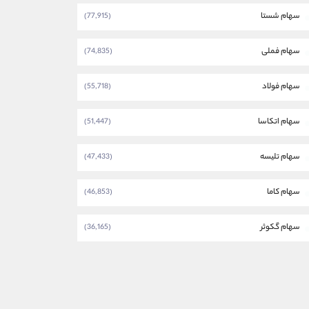
سهام شستا
(77,915)
سهام فملی
(74,835)
سهام فولاد
(55,718)
سهام اتکاسا
(51,447)
سهام تلیسه
(47,433)
سهام کاما
(46,853)
سهام گکوثر
(36,165)