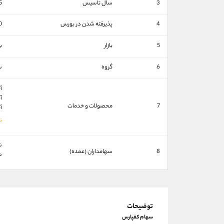
3
سال تاسیس
5
4
پذیرفته شدن در بورس
0
5
بازار
ب
6
گروه
س
آ
آ
7
محصولات و خدمات
آ
ش
8
سهامداران (عمده)
ش
توضیحات
سهام کفپارس