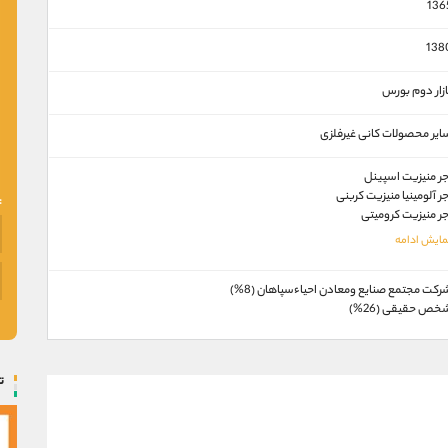
136
138
ازار دوم بورس
اير محصولات كانی غيرفلزی
جر منيزيت اسپينل
جر آلومينيا منيزيت کربنی
جر منيزيت کروميتی
ركت مجتمع صنايع ومعادن احياءسپاهان (8%)
خص حقیقی (26%)
ت