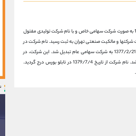
شرکت فرآورده های نسوز پارس در تاریخ 1363/2/5 به صورت شرکت سهامی خاص و با نام شرکت تولیدی مفتول
 مورخ 1363/5/8 در اداره ثبت شرکتها و مالکیت صنعتی تهران به ثبت رسید. نام شرکت در
تاریخ 1365/7/2 به نام فعلی تغییر یافت و مورخ 1377/2/21 به شرکت سهامی عام تبدیل شد. این شرکت، در
1378/4/11 در بورس اوراق بهادار تهران پذیرفته شد. نام شرکت از تاریخ 1379/7/4 در تابلو بورس درج گردید.
ن