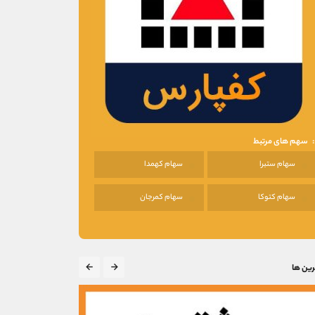
سهم های مرتبط
سهام ستبرا
سهام کهمدا
سهام کتوکا
سهام کمرجان
رین ها