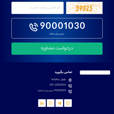
90001030
بدون پیش شماره
تماس بگیرید
تهران، زعفرانیه
021-22021030
90001030
(بدون پیش شماره)