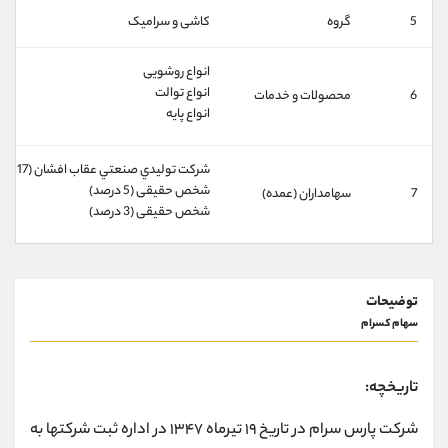
کانال بله
@alirezamehrabi_official
5
گروه
کاشی و سرامیک
انواع روشویی
انواع توالت
6
محصولات و خدمات
انواع پایه
شركت توليدي صنعتي عقاب افشان (17 درصد)
شخص حقیقی (5 درصد)
7
سهامداران (عمده)
شخص حقیقی (3 درصد)
توضیحات
سهام کسرام
تاریخچه:
شرکت پارس سرام در تاریخ ۱۹ تیرماه ۱۳۴۷ در اداره ثبت شرکتها به