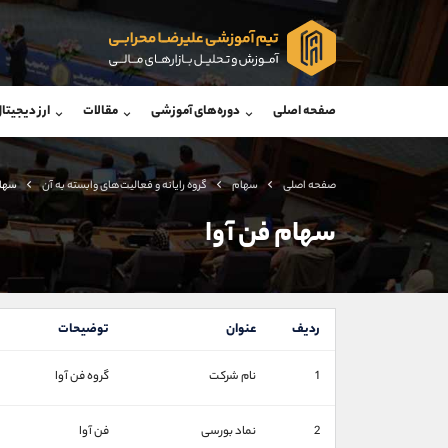
پشتیبان فروش
پشتی
(محسن یزدی)
صفحه اصلی
دوره‌های آموزشی
مقالات
ارز دیجیتا
موبایل
09304891085
موبایل
واتساپ
شروع گفتگو
واتساپ
تلگرام
@Armteam_admin_103
تلگرام
صفحه اصلی
سهام
گروه رايانه و فعاليت‌های وابسته به آن
سهام
داخلی
103
داخلی
سهام فن آوا
اطلاعات تماس
(دفتر فروش)
تلفن
تلفن
ردیف
عنوان
توضیحات
بدون پیش شماره
اینستاگرام
1
نام شرکت
گروه فن آوا
کانال تلگرام
کانال بله
2
نماد بورسی
فن آوا