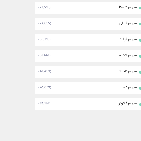
سهام شستا
(77,915)
سهام فملی
(74,835)
سهام فولاد
(55,718)
سهام اتکاسا
(51,447)
سهام تلیسه
(47,433)
سهام کاما
(46,853)
سهام گکوثر
(36,165)