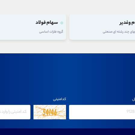
 وغدیر
سهام فولاد
های چند رشته ای صنعتی
گروه فلزات اساسی
ل
کدامنیتی