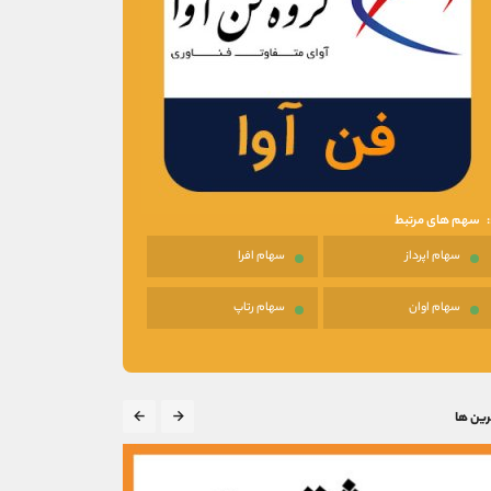
سهم های مرتبط
سهام اپرداز
سهام افرا
سهام اوان
سهام رتاپ
رین ها