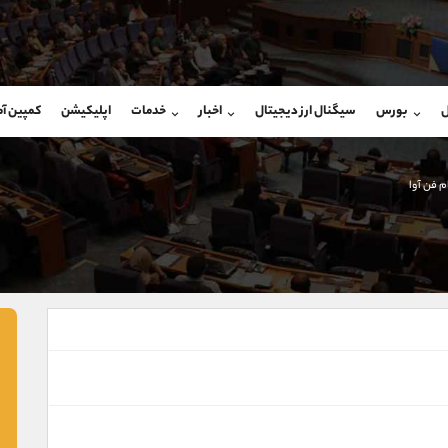
بان فروش
پشتیبان فروش
(فائزه تهرانی)
(یوسف فرخنده)
ل
بورس
سیگنال ارز دیجیتال
اخبار
خدمات
اپلیکیشن
کمپین آ
09101364784
موبایل
9194198792
شروع گفتگو
واتساپ
شروع گفتگ
@Armteam_admin_104
تلگرام
Armteam_admin_33
 فن آوا
104
داخلی
8