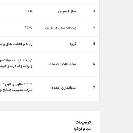
3
سال تاسیس
1381
4
پذیرفته شدن در بورس
1390
5
گروه
رایانه و فعالیت های وابس
تولید انواع محصولات مرت
6
محصولات و خدمات
واردات وصادرات و خرید 
شركت فناوران طلوع شبكه (
7
سهامداران (عمده)
شركت مديريت صنايع نوين تا
توضیحات
سهام فن آوا