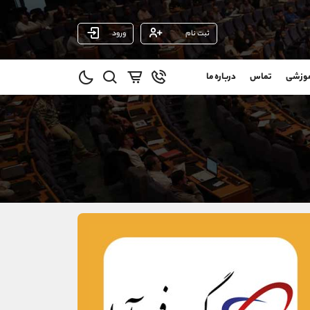
ثبت نام
ورود
پشتیبان فروش
(ایمان پوراسماعیلی)
موزشی
تماس
درباره ما
0
موبایل
09927779040
و
واتساپ
شروع گفتگو
@
تلگرام
@Armteam_admin_por
11
داخلی
107
021-22021030
021-22021040
90001030
@alireza.mehrabii
@alirezamehrabi_com
@alirezamehrabi_official