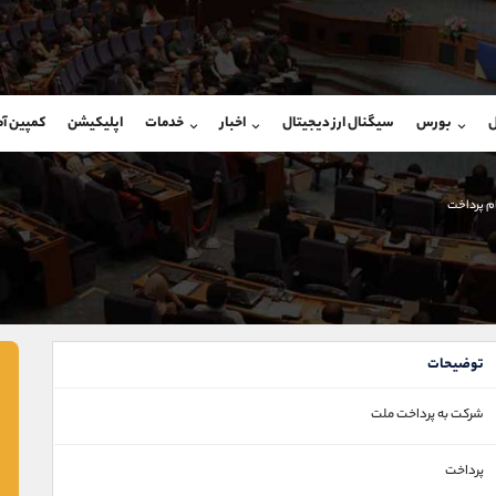
بان فروش
پشتیبان فروش
(ایمان پوراسماعیلی)
(فائزه تهرانی)
ل
بورس
سیگنال ارز دیجیتال
اخبار
خدمات
اپلیکیشن
کمپین آ
09927779040
موبایل
9101364784
شروع گفتگو
واتساپ
شروع گفتگ
@Armteam_admin_por
تلگرام
Armteam_admin_104
 پرداخت
107
داخلی
04
توضیحات
شرکت به پرداخت ملت
پرداخت