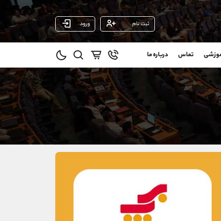
ثبت نام
ورود
پشتیبان فروش
(محسن یزدی)
موزشی
تماس
درباره ما
0
موبایل
09304891085
و
واتساپ
شروع گفتگو
@
تلگرام
@Armteam_admin_103
1
داخلی
103
021-22021030
021-22021040
90001030
@alireza.mehrabii
@alirezamehrabi_com
@alirezamehrabi_official