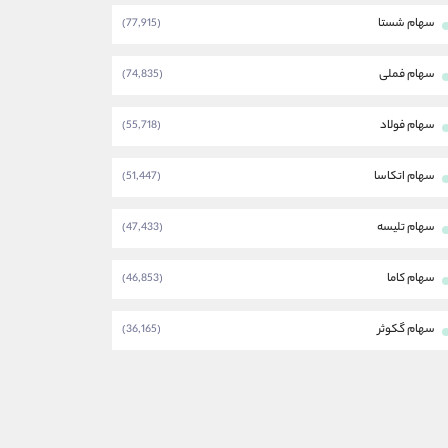
سهام شستا
(77,915)
سهام فملی
(74,835)
سهام فولاد
(55,718)
سهام اتکاسا
(51,447)
سهام تلیسه
(47,433)
سهام کاما
(46,853)
سهام گکوثر
(36,165)