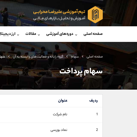
پشتیبان فروش
پشتی
(یوسف فرخنده)
صفحه اصلی
دوره‌های آموزشی
مقالات
ارز دیجیتا
موبایل
09194198792
موبایل
واتساپ
شروع گفتگو
واتساپ
تلگرام
@Armteam_admin_33
تلگرام
صفحه اصلی
سهام
گروه رايانه و فعاليت‌های وابسته به آن
سهام
داخلی
118
داخلی
سهام پرداخت
اطلاعات تماس
(دفتر فروش)
تلفن
تلفن
ردیف
عنوان
بدون پیش شماره
اینستاگرام
1
نام شرکت
کانال تلگرام
کانال بله
2
نماد بورسی