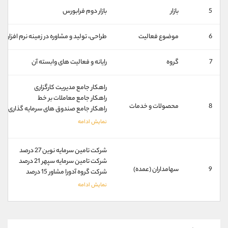
کانال بله
@alirezamehrabi_official
5
بازار
بازار دوم فرابورس
6
موضوع فعالیت
طراحی، تولید و مشاوره در زمینه نرم افزار 
7
گروه
رایانه و فعالیت های وابسته آن
راهکار جامع مدیریت کارگزاری
راهکار جامع معاملات بر خط
8
محصولات و خدمات
راهکار جامع صندوق های سرمایه گذاری
شرکت تامین سرمایه نوین 27 درصد
شرکت تامین سرمایه سپهر 21 درصد
9
سهامداران (عمده)
شرکت گروه آدورا مشاور 15 درصد