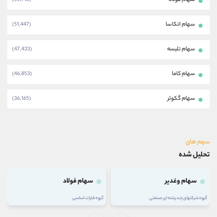
سهام فولاد
(55,718)
سهام اتکاسا
(51,447)
سهام تلیسه
(47,433)
سهام کاما
(46,853)
سهام گکوثر
(36,165)
سهم های
تحلیل شده
سهام وغدیر
سهام فولاد
گروه شرکتهای چند رشته ای صنعتی
گروه فلزات اساسی