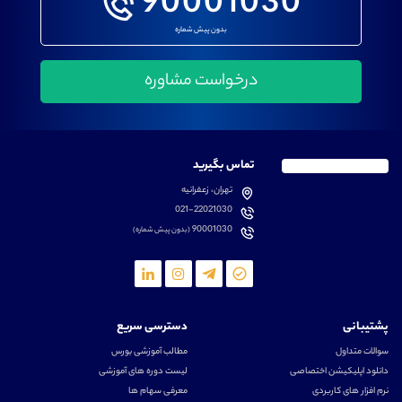
90001030
بدون پیش شماره
تماس بگیرید
تهران، زعفرانیه
021-22021030
90001030
(بدون پیش شماره)
پشتیبانی
دسترسی سریع
سوالات متداول
مطالب آموزشی بورس
دانلود اپلیکیشن اختصاصی
لیست دوره های آموزشی
نرم افزار های کاربردی
معرفی سهام ها